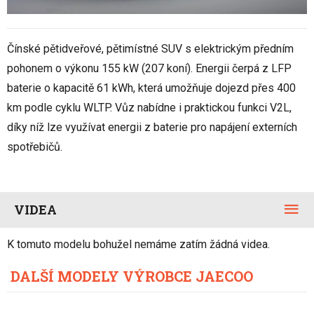
Čínské pětidveřové, pětimístné SUV s elektrickým předním
pohonem o výkonu 155 kW (207 koní). Energii čerpá z LFP
baterie o kapacitě 61 kWh, která umožňuje dojezd přes 400
km podle cyklu WLTP. Vůz nabídne i praktickou funkci V2L,
díky níž lze využívat energii z baterie pro napájení externích
spotřebičů.
VIDEA
K tomuto modelu bohužel nemáme zatím žádná videa.
DALŠÍ MODELY VÝROBCE JAECOO