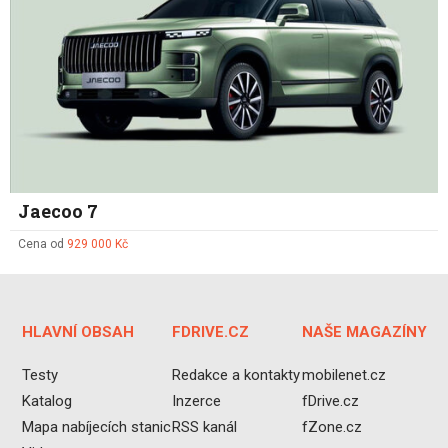
Jaecoo 7
Cena od
929 000 Kč
HLAVNÍ OBSAH
FDRIVE.CZ
NAŠE MAGAZÍNY
Testy
Redakce a kontakty
mobilenet.cz
Katalog
Inzerce
fDrive.cz
Mapa nabíjecích stanic
RSS kanál
fZone.cz