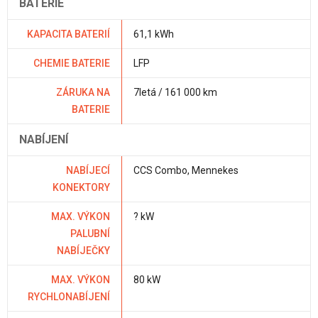
BATERIE
KAPACITA BATERIÍ
61,1 kWh
CHEMIE BATERIE
LFP
ZÁRUKA NA
7letá / 161 000 km
BATERIE
NABÍJENÍ
NABÍJECÍ
CCS Combo, Mennekes
KONEKTORY
MAX. VÝKON
? kW
PALUBNÍ
NABÍJEČKY
MAX. VÝKON
80 kW
RYCHLONABÍJENÍ