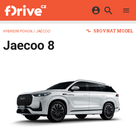
TESTY
ELEKTROMOBILY
Přihlášení a registrace pomocí:
SROVNAT MODEL
HYBRIDNÍ POHON
/
JAECOO
HYBRIDY
KATALOG
Jaecoo 8
E-MOTORSPORT
Facebook
Google
MAPA STANIC
OSTATNÍ
VIDEA
Twitter
Apple
Microsoft
SERIÁLY
DALŠÍ