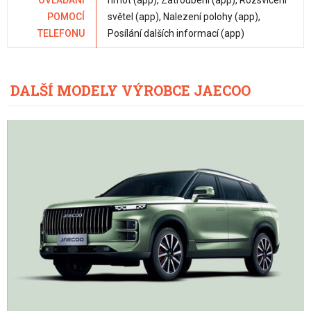
OVLÁDÁNÍ
hmot (app), Zatroubení (app), Rozsvícení
POMOCÍ
světel (app), Nalezení polohy (app),
TELEFONU
Posílání dalších informací (app)
DALŠÍ MODELY VÝROBCE JAECOO