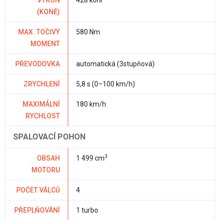
VÝKON
428 koní
(KONĚ)
MAX. TOČIVÝ
580 Nm
MOMENT
PŘEVODOVKA
automatická (3stupňová)
ZRYCHLENÍ
5,8 s (0–100 km/h)
MAXIMÁLNÍ
180 km/h
RYCHLOST
SPALOVACÍ POHON
3
OBSAH
1 499 cm
MOTORU
POČET VÁLCŮ
4
PŘEPLŇOVÁNÍ
1 turbo