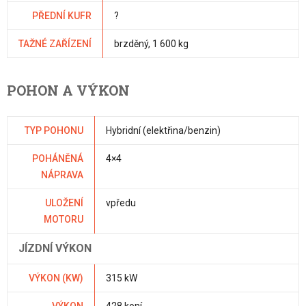
PŘEDNÍ KUFR
?
TAŽNÉ ZAŘÍZENÍ
brzděný, 1 600 kg
POHON A VÝKON
TYP POHONU
Hybridní (elektřina/benzin)
POHÁNĚNÁ
4×4
NÁPRAVA
ULOŽENÍ
vpředu
MOTORU
JÍZDNÍ VÝKON
VÝKON (KW)
315 kW