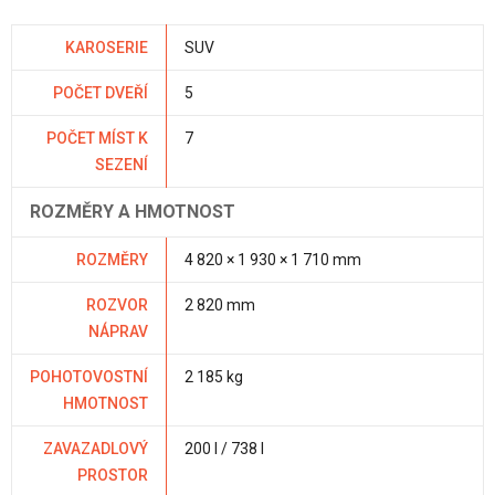
KAROSERIE
SUV
POČET DVEŘÍ
5
POČET MÍST K
7
SEZENÍ
ROZMĚRY A HMOTNOST
ROZMĚRY
4 820 × 1 930 × 1 710 mm
ROZVOR
2 820 mm
NÁPRAV
POHOTOVOSTNÍ
2 185 kg
HMOTNOST
ZAVAZADLOVÝ
200 l / 738 l
PROSTOR