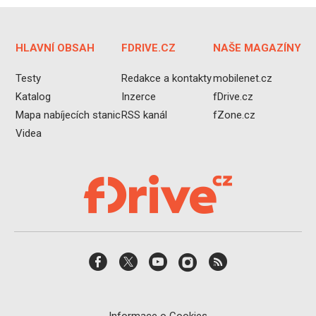
HLAVNÍ OBSAH
FDRIVE.CZ
NAŠE MAGAZÍNY
Testy
Redakce a kontakty
mobilenet.cz
Katalog
Inzerce
fDrive.cz
Mapa nabíjecích stanic
RSS kanál
fZone.cz
Videa
Informace o Cookies