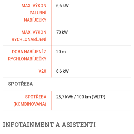
MAX. VÝKON
6,6 kW
PALUBNÍ
NABÍJEČKY
MAX. VÝKON
70 kW
RYCHLONABÍJENÍ
DOBA NABÍJENÍ Z
20 m
RYCHLONABÍJEČKY
V2X
6,6 kW
SPOTŘEBA
SPOTŘEBA
25,7 kWh / 100 km (WLTP)
(KOMBINOVANÁ)
INFOTAINMENT A ASISTENTI