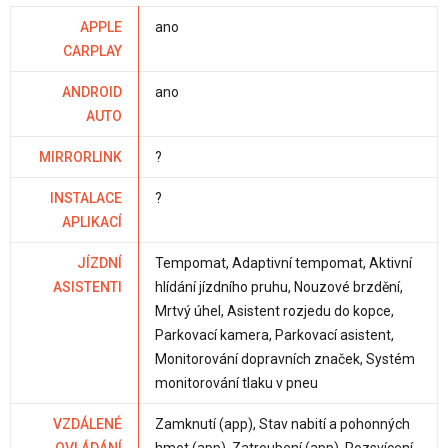
APPLE
ano
CARPLAY
ANDROID
ano
AUTO
MIRRORLINK
?
INSTALACE
?
APLIKACÍ
JÍZDNÍ
Tempomat, Adaptivní tempomat, Aktivní
ASISTENTI
hlídání jízdního pruhu, Nouzové brzdění,
Mrtvý úhel, Asistent rozjedu do kopce,
Parkovací kamera, Parkovací asistent,
Monitorování dopravních značek, Systém
monitorování tlaku v pneu
VZDÁLENÉ
Zamknutí (app), Stav nabití a pohonných