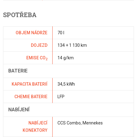
SPOTŘEBA
OBJEM NÁDRŽE
70 l
DOJEZD
134 + 1 130 km
EMISE CO
14 g/km
2
BATERIE
KAPACITA BATERIÍ
34,5 kWh
CHEMIE BATERIE
LFP
NABÍJENÍ
NABÍJECÍ
CCS Combo, Mennekes
KONEKTORY