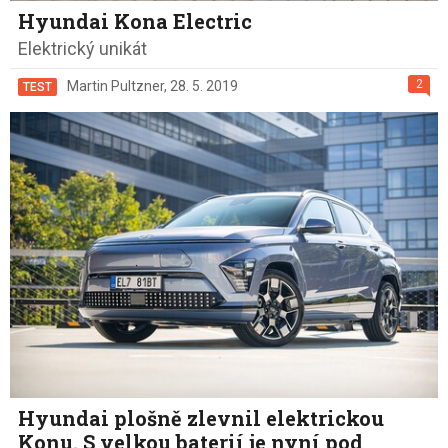
Hyundai Kona Electric
Elektrický unikát
2
Martin Pultzner
,
28. 5. 2019
TEST
Hyundai plošně zlevnil elektrickou
Konu. S velkou baterií je nyní pod