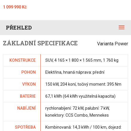
1 099 990 Kč
PŘEHLED
ZÁKLADNÍ SPECIFIKACE
Varianta Power
KONSTRUKCE
SUV, 4 165 × 1 800 × 1 565 mm, 1 760 kg
POHON
Elektřina, hnaná náprava: přední
VÝKON
150 kW, 204 koní, točivý moment: 395 Nm
BATERIE
67,1 kWh (64 kWh využitelná kapacita)
NABÍJENÍ
rychlonabíjení: 72 kW, palubní: 7 kW,
konektory: CCS Combo, Mennekes
SPOTŘEBA
Kombinovaná: 14,3 kWh / 100 km, dojezd: