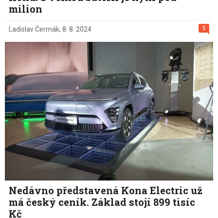
milion
5
Ladislav Čermák
,
8. 8. 2024
Nedávno představená Kona Electric už
má český ceník. Základ stojí 899 tisíc
Kč