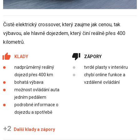
Čistě elektrický crossover, který zaujme jak cenou, tak
výbavou, ale hlavně dojezdem, který činí reálně přes 400
kilometrů.
KLADY
ZÁPORY
nadprůměrný reálný
tvrdé plasty v interiéru
dojezd přes 400 km
chybí online funkce a
bohatá výbava
vzdálené ovládání
možnost ovládání auta
jedním pedálem
podrobné informace o
dojezdu a spotřebě
+2
Další klady a zápory