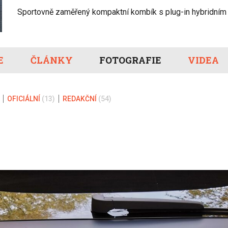
Eco-Rally
Autonomní řízen
Sportovně zaměřený kompaktní kombík s plug-in hybridní
Ostatní
Carsharing
Systémy a tech
s-Benz
Veřejná doprav
Nabíjení a nabíj
E
ČLÁNKY
FOTOGRAFIE
VIDEA
stanice
Redakční článk
gen
Ostatní
OFICIÁLNÍ
(13)
REDAKČNÍ
(54)