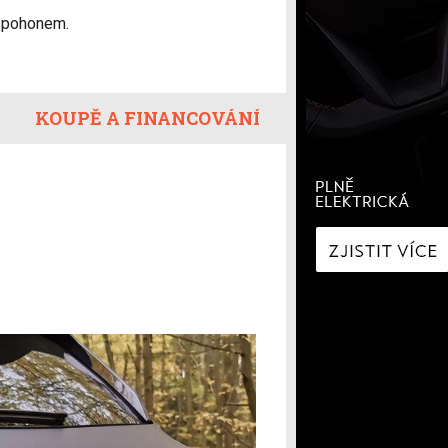
í
Zaostřeno na spotřebu
m pohonem.
fNews
nologie
Nabíjíme elektromobil
a
Technologie v autech
ecí
Historie elektromobilů
KOUPĚ A FINANCOVÁNÍ
y