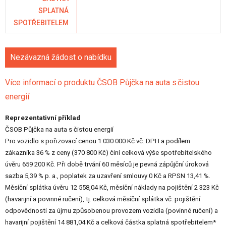
SPLATNÁ
SPOTŘEBITELEM
Nezávazná žádost o nabídku
Více informací o produktu ČSOB Půjčka na auta s čistou
energií
Reprezentativní příklad
ČSOB Půjčka na auta s čistou energií
Pro vozidlo s pořizovací cenou 1 030 000 Kč vč. DPH a podílem
zákazníka 36 % z ceny (370 800 Kč) činí celková výše spotřebitelského
úvěru 659 200 Kč. Při době trvání 60 měsíců je pevná zápůjční úroková
sazba 5,39 % p. a., poplatek za uzavření smlouvy 0 Kč a RPSN 13,41 %.
Měsíční splátka úvěru 12 558,04 Kč, měsíční náklady na pojištění 2 323 Kč
(havarijní a povinné ručení), tj. celková měsíční splátka vč. pojištění
odpovědnosti za újmu způsobenou provozem vozidla (povinné ručení) a
havarijní pojištění 14 881,04 Kč a celková částka splatná spotřebitelem*