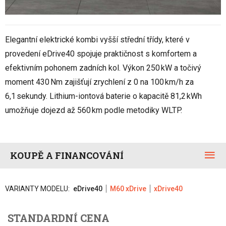
Elegantní elektrické kombi vyšší střední třídy, které v
provedení eDrive40 spojuje praktičnost s komfortem a
efektivním pohonem zadních kol. Výkon 250 kW a točivý
moment 430 Nm zajišťují zrychlení z 0 na 100 km/h za
6,1 sekundy. Lithium-iontová baterie o kapacitě 81,2 kWh
umožňuje dojezd až 560 km podle metodiky WLTP.
KOUPĚ A FINANCOVÁNÍ
VARIANTY MODELU:
eDrive40
M60 xDrive
xDrive40
STANDARDNÍ CENA