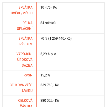
SPLÁTKA
10 476,- Kč
ÚVĚRU/MĚSÍC
DÉLKA
84 měsíců
SPLÁCENÍ
SPLÁTKA
70 % (1 259 440,- Kč)
PŘEDEM
VÝPŮJČNÍ
5,29 % p. a.
ÚROKOVÁ
SAZBA
RPSN
15,2 %
CELKOVÁ VÝŠE
539 760,- Kč
ÚVĚRU
CELKOVÁ
880 022,- Kč
ČÁSTKA