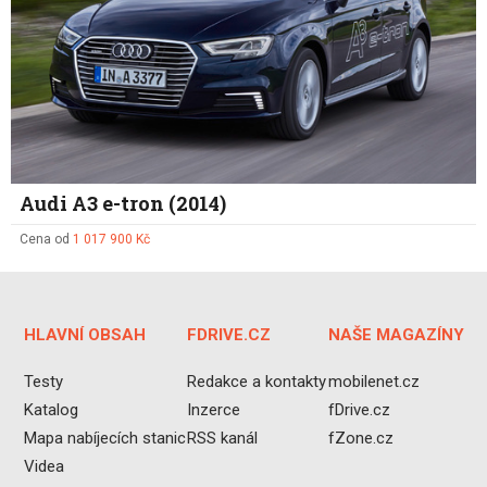
Audi A3 e-tron (2014)
Cena od
1 017 900 Kč
HLAVNÍ OBSAH
FDRIVE.CZ
NAŠE MAGAZÍNY
Testy
Redakce a kontakty
mobilenet.cz
Katalog
Inzerce
fDrive.cz
Mapa nabíjecích stanic
RSS kanál
fZone.cz
Videa