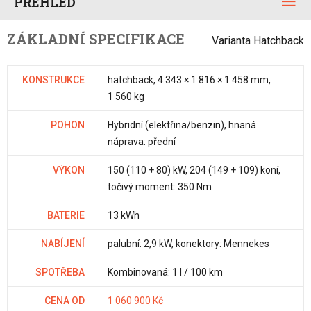
PŘEHLED
ZÁKLADNÍ SPECIFIKACE
Varianta Hatchback
KONSTRUKCE
hatchback, 4 343 × 1 816 × 1 458 mm,
1 560 kg
POHON
Hybridní (elektřina/benzin), hnaná
náprava: přední
VÝKON
150 (110 + 80) kW, 204 (149 + 109) koní,
točivý moment: 350 Nm
BATERIE
13 kWh
NABÍJENÍ
palubní: 2,9 kW, konektory: Mennekes
SPOTŘEBA
Kombinovaná: 1 l / 100 km
CENA OD
1 060 900 Kč