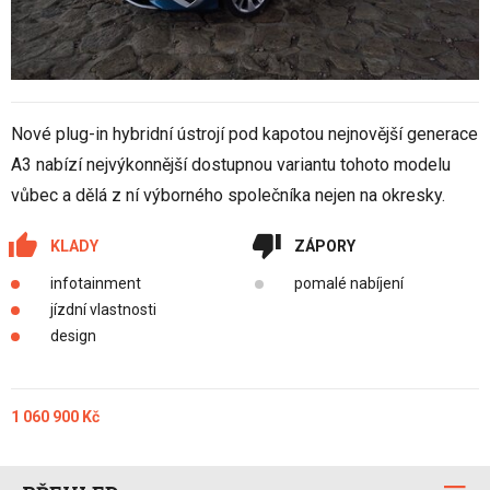
Nové plug-in hybridní ústrojí pod kapotou nejnovější generace
A3 nabízí nejvýkonnější dostupnou variantu tohoto modelu
vůbec a dělá z ní výborného společníka nejen na okresky.
KLADY
ZÁPORY
infotainment
pomalé nabíjení
jízdní vlastnosti
design
1 060 900 Kč