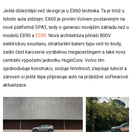
Ještě důležitější než design je u EX60 technika. Ta je totiž u
tohoto auta stěžejní. EX60 je prvním Volvem postaveným na
nové platformě SPA3, tedy o generaci novějším základu než u
modelů EX90 a
ES90
. Nová architektura přináší 800V
elektrickou soustavu, strukturální baterii typu cell-to-body,
zadní část karoserie vyráběnou megacastingem a také nový
centrální výpočetní jednotku HuginCore. Volvo tím
zjednodušuje konstrukci, snižuje hmotnost, zlepšuje tuhost a
zároveň si ještě lépe připravuje auto na průběžné softwarové
aktualizace.