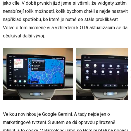
jako cíle. V době prvních jízd jsme si všimli, že widgety zatím
nenabízejí tolik možností, kolik bychom chtěli a nejde nastavit
například spotřebu, ke které je nutné se stále proklikávat.
Volvo o tom nicméně ví a vzhledem k OTA aktualizacím se dá
očekávat další vývoj.
Velkou novinkou je Google Gemini. A tady nejde jen o
marketingové tvrzení. S autem se dá opravdu přirozeně
mluvit, a to česky. V Barceloně jsme se Gemini ptali na počasí