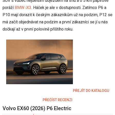
SUV s vůbec nejdelším dojezdem na trhu a o 5 km papírově
poráží
BMW iX3
. Háček je ale v dostupnosti. Zatímco P6 a
P10 mají dorazit k českým zákazníkům už na podzim, P12 se
má začít objednávat na podzim a první zákazníci se jí u nás
dočkají až v první polovině příštího roku.
PŘEJÍT DO KATALOGU
PŘEČÍST RECENZI
Volvo EX60 (2026) P6 Electric