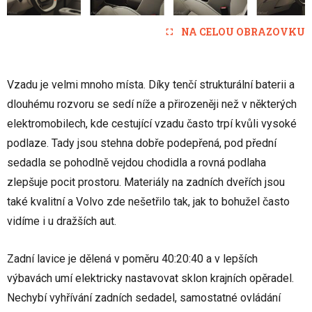
NA CELOU OBRAZOVKU
Vzadu je velmi mnoho místa. Díky tenčí strukturální baterii a
dlouhému rozvoru se sedí níže a přirozeněji než v některých
elektromobilech, kde cestující vzadu často trpí kvůli vysoké
podlaze. Tady jsou stehna dobře podepřená, pod přední
sedadla se pohodlně vejdou chodidla a rovná podlaha
zlepšuje pocit prostoru. Materiály na zadních dveřích jsou
také kvalitní a Volvo zde nešetřilo tak, jak to bohužel často
vidíme i u dražších aut.
Zadní lavice je dělená v poměru 40:20:40 a v lepších
výbavách umí elektricky nastavovat sklon krajních opěradel.
Nechybí vyhřívání zadních sedadel, samostatné ovládání