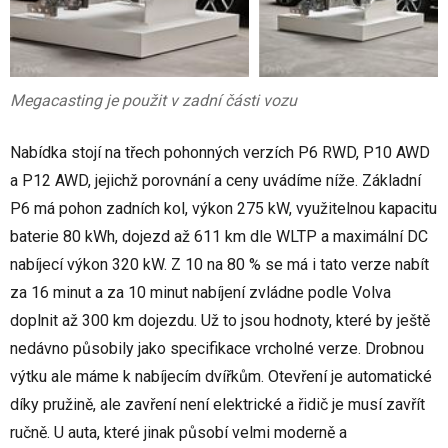
Megacasting je použit v zadní části vozu
Nabídka stojí na třech pohonných verzích P6 RWD, P10 AWD
a P12 AWD, jejichž porovnání a ceny uvádíme níže. Základní
P6 má pohon zadních kol, výkon 275 kW, využitelnou kapacitu
baterie 80 kWh, dojezd až 611 km dle WLTP a maximální DC
nabíjecí výkon 320 kW. Z 10 na 80 % se má i tato verze nabít
za 16 minut a za 10 minut nabíjení zvládne podle Volva
doplnit až 300 km dojezdu. Už to jsou hodnoty, které by ještě
nedávno působily jako specifikace vrcholné verze. Drobnou
výtku ale máme k nabíjecím dvířkům. Otevření je automatické
díky pružině, ale zavření není elektrické a řidič je musí zavřít
ručně. U auta, které jinak působí velmi moderně a