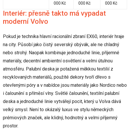
000 Kč
000 Kč
000 Kč
Interiér: přesně takto má vypadat
moderní Volvo
Pokud je technika hlavní racionální zbraní EX60, interiér hraje
na city. Působí jako čistý severský obývák, ale ne chladný
nebo strohý. Naopak kombinuje jednoduché linie, příjemné
materiály, decentní ambientní osvětlení a velmi útulnou
atmosféru. Palubní deska je potažená měkkou textilií z
recyklovaných materiálů, použité dekory tvoří dřevo s
otevřenými póry a v nabídce jsou materiály jako Nordico nebo
i čalounění s příměsí vlny. Světlé čalounění, textilní palubní
deska a jednoduché linie vytvářejí pocit, který u Volva dává
velký smysl. Není to okázalý luxus ve stylu německých
prémiových značek, ale klidný, hodnotný a velmi příjemný
prostor.