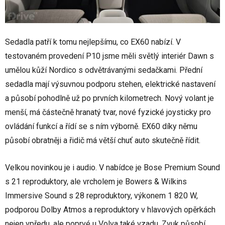
Sedadla patří k tomu nejlepšímu, co EX60 nabízí. V
testovaném provedení P10 jsme měli světlý interiér Dawn s
umělou kůží Nordico s odvětrávanými sedačkami. Přední
sedadla mají výsuvnou podporu stehen, elektrické nastavení
a působí pohodlně už po prvních kilometrech. Nový volant je
menší, má částečně hranatý tvar, nové fyzické joysticky pro
ovládání funkcí a řídí se s ním výborně. EX60 díky němu
působí obratněji a řidič má větší chuť auto skutečně řídit.
Velkou novinkou je i audio. V nabídce je Bose Premium Sound
s 21 reproduktory, ale vrcholem je Bowers & Wilkins
Immersive Sound s 28 reproduktory, výkonem 1 820 W,
podporou Dolby Atmos a reproduktory v hlavových opěrkách
nejen vpředu, ale poprvé u Volva také vzadu. Zvuk působí