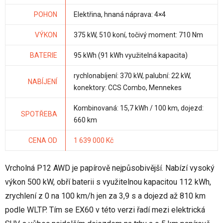
POHON
Elektřina, hnaná náprava: 4×4
VÝKON
375 kW, 510 koní, točivý moment: 710 Nm
BATERIE
95 kWh (91 kWh využitelná kapacita)
rychlonabíjení: 370 kW, palubní: 22 kW,
NABÍJENÍ
konektory: CCS Combo, Mennekes
Kombinovaná: 15,7 kWh / 100 km, dojezd:
SPOTŘEBA
660 km
CENA OD
1 639 000 Kč
Vrcholná P12 AWD je papírově nejpůsobivější. Nabízí vysoký
výkon 500 kW, obří baterii s využitelnou kapacitou 112 kWh,
zrychlení z 0 na 100 km/h jen za 3,9 s a dojezd až 810 km
podle WLTP. Tím se EX60 v této verzi řadí mezi elektrická