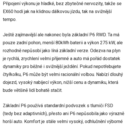
Připojení výkonu je hladké, bez zbytečné nervozity, takže se
EX60 hodí jak na klidnou dálkovou jízdu, tak na svižnější
tempo.
Ještě zajímavější ale nakonec byla základní P6 RWD. Ta má
pouze zadní pohon, menší 80kWh baterii a výkon 275 kW, ale
rozhodně nepůsobí jako líná základní verze. Odezva na plyn
je rychlá, zrychlení velmi příjemné a auto má pořád dostatek
dynamiky pro běžné i svižnější ježdění. Pokud nepotřebujete
čtyřkolku, P6 může být velmi racionální volbou. Nabízí dlouhý
dojezd, vysoký nabíjecí výkon, nižší cenu a dynamiku, která
bude většině lidí bohatě stačit.
Základní P6 používá standardní podvozek s tlumiči FSD
(tedy bez adaptivních), přesto ani P6 nepůsobila jako výrazně
horší auto. Komfort je stále velmi vysoký, odhlučnění výborné