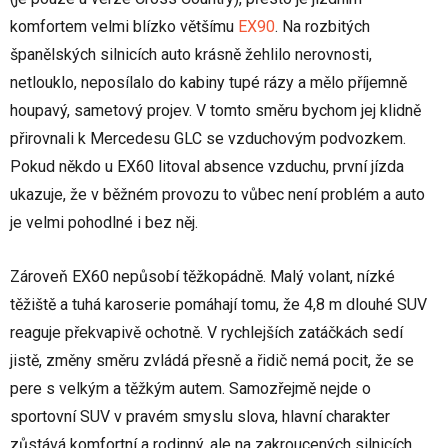
komfortem velmi blízko většímu
EX90
. Na rozbitých
španělských silnicích auto krásně žehlilo nerovnosti,
netlouklo, neposílalo do kabiny tupé rázy a mělo příjemně
houpavý, sametový projev. V tomto směru bychom jej klidně
přirovnali k Mercedesu GLC se vzduchovým podvozkem.
Pokud někdo u EX60 litoval absence vzduchu, první jízda
ukazuje, že v běžném provozu to vůbec není problém a auto
je velmi pohodlné i bez něj.
Zároveň EX60 nepůsobí těžkopádně. Malý volant, nízké
těžiště a tuhá karoserie pomáhají tomu, že 4,8 m dlouhé SUV
reaguje překvapivě ochotně. V rychlejších zatáčkách sedí
jistě, změny směru zvládá přesně a řidič nemá pocit, že se
pere s velkým a těžkým autem. Samozřejmě nejde o
sportovní SUV v pravém smyslu slova, hlavní charakter
zůstává komfortní a rodinný, ale na zakroucených silnicích