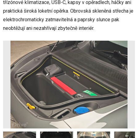
třízónové klimatizace, USB-C, kapsy v opěradlech, háčky ani
praktická široká loketní opěrka. Obrovská skleněná střecha je
elektrochromaticky zatmavitelná a paprsky slunce pak
neobtěžují ani nezahřívají zbytečně interiér.