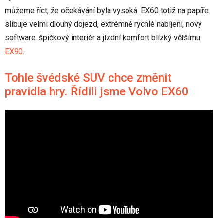
můžeme říct, že očekávání byla vysoká. EX60 totiž na papíře
slibuje velmi dlouhý dojezd, extrémně rychlé nabíjení, nový
software, špičkový interiér a jízdní komfort blízký většímu
EX90
.
Tohle švédské SUV chce změnit
pravidla hry. Řídili jsme Volvo EX60