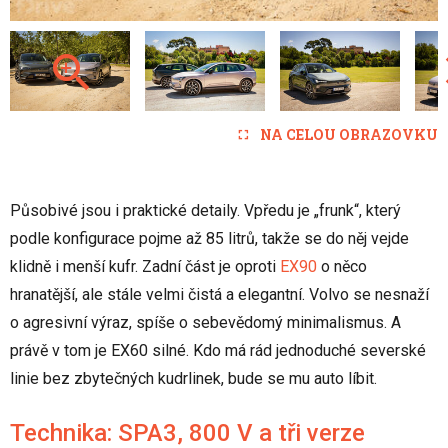
NA CELOU OBRAZOVKU
Působivé jsou i praktické detaily. Vpředu je „frunk“, který
podle konfigurace pojme až 85 litrů, takže se do něj vejde
klidně i menší kufr. Zadní část je oproti
EX90
o něco
hranatější, ale stále velmi čistá a elegantní. Volvo se nesnaží
o agresivní výraz, spíše o sebevědomý minimalismus. A
právě v tom je EX60 silné. Kdo má rád jednoduché severské
linie bez zbytečných kudrlinek, bude se mu auto líbit.
Technika: SPA3, 800 V a tři verze