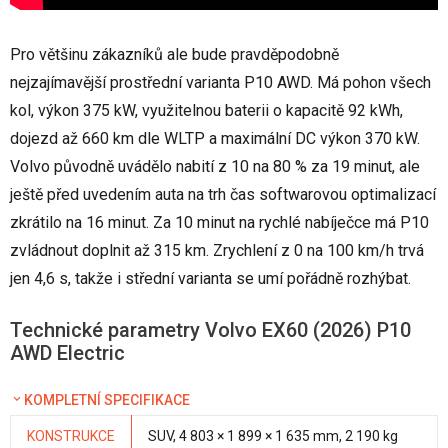
Pro většinu zákazníků ale bude pravděpodobně
nejzajímavější prostřední varianta P10 AWD. Má pohon všech
kol, výkon 375 kW, využitelnou baterii o kapacitě 92 kWh,
dojezd až 660 km dle WLTP a maximální DC výkon 370 kW.
Volvo původně uvádělo nabití z 10 na 80 % za 19 minut, ale
ještě před uvedením auta na trh čas softwarovou optimalizací
zkrátilo na 16 minut. Za 10 minut na rychlé nabíječce má P10
zvládnout doplnit až 315 km. Zrychlení z 0 na 100 km/h trvá
jen 4,6 s, takže i střední varianta se umí pořádně rozhýbat.
Technické parametry Volvo EX60 (2026) P10
AWD Electric
KOMPLETNÍ SPECIFIKACE
KONSTRUKCE
SUV, 4 803 × 1 899 × 1 635 mm, 2 190 kg