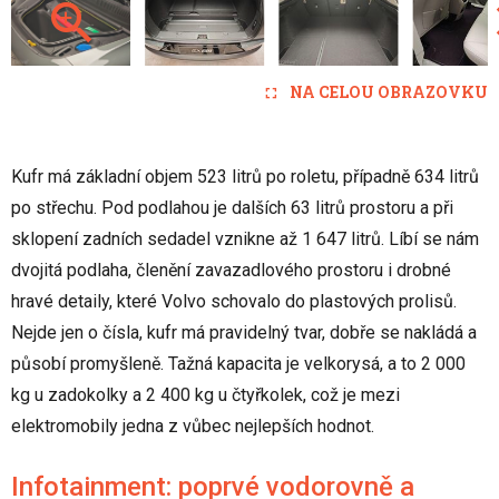
NA CELOU OBRAZOVKU
Kufr má základní objem 523 litrů po roletu, případně 634 litrů
po střechu. Pod podlahou je dalších 63 litrů prostoru a při
sklopení zadních sedadel vznikne až 1 647 litrů. Líbí se nám
dvojitá podlaha, členění zavazadlového prostoru i drobné
hravé detaily, které Volvo schovalo do plastových prolisů.
Nejde jen o čísla, kufr má pravidelný tvar, dobře se nakládá a
působí promyšleně. Tažná kapacita je velkorysá, a to 2 000
kg u zadokolky a 2 400 kg u čtyřkolek, což je mezi
elektromobily jedna z vůbec nejlepších hodnot.
Infotainment: poprvé vodorovně a