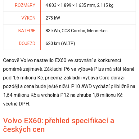
ROZMĚRY
4 803 × 1 899 × 1 635 mm, 2 115 kg
VÝKON
275 kW
BATERIE
83 kWh, CCS Combo, Mennekes
DOJEZD
620 km (WLTP)
Cenově Volvo nastavilo EX60 ve srovnání s konkurencí
poměrně zajímavě. Základní P6 ve výbavě Plus má stát těsně
pod 1,6 milionu Kč, přičemž základní výbava Core dorazí
později a cena bude ještě nižší. P10 AWD vychází přibližně na
1,64 milionu Kč a vrcholná P12 na zhruba 1,8 milionu Kč
včetně DPH.
Volvo EX60: přehled specifikací a
českých cen