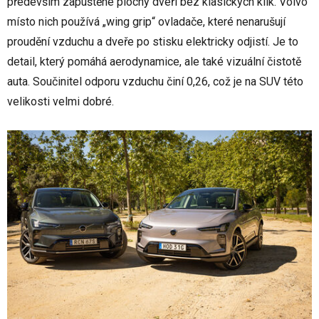
především zapuštěné plochy dveří bez klasických klik. Volvo
místo nich používá „wing grip“ ovladače, které nenarušují
proudění vzduchu a dveře po stisku elektricky odjistí. Je to
detail, který pomáhá aerodynamice, ale také vizuální čistotě
auta. Součinitel odporu vzduchu činí 0,26, což je na SUV této
velikosti velmi dobré.