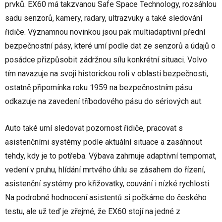
prvků. EX60 má takzvanou Safe Space Technology, rozsáhlou
sadu senzorů, kamery, radary, ultrazvuky a také sledování
řidiče. Významnou novinkou jsou pak multiadaptivní přední
bezpečnostní pásy, které umí podle dat ze senzorů a údajů o
posádce přizpůsobit zádržnou sílu konkrétní situaci. Volvo
tím navazuje na svoji historickou roli v oblasti bezpečnosti,
ostatně připomínka roku 1959 na bezpečnostním pásu
odkazuje na zavedení tříbodového pásu do sériových aut.
Auto také umí sledovat pozornost řidiče, pracovat s
asistenčními systémy podle aktuální situace a zasáhnout
tehdy, kdy je to potřeba. Výbava zahrnuje adaptivní tempomat,
vedení v pruhu, hlídání mrtvého úhlu se zásahem do řízení,
asistenční systémy pro křižovatky, couvání i nízké rychlosti.
Na podrobné hodnocení asistentů si počkáme do českého
testu, ale už teď je zřejmé, že EX60 stojí na jedné z