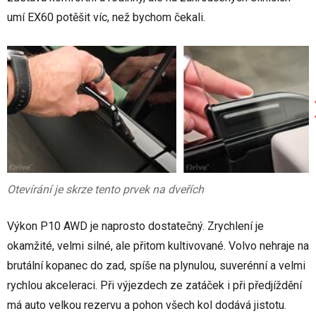
umí EX60 potěšit víc, než bychom čekali.
Otevírání je skrze tento prvek na dveřích
Výkon P10 AWD je naprosto dostatečný. Zrychlení je
okamžité, velmi silné, ale přitom kultivované. Volvo nehraje na
brutální kopanec do zad, spíše na plynulou, suverénní a velmi
rychlou akceleraci. Při výjezdech ze zatáček i při předjíždění
má auto velkou rezervu a pohon všech kol dodává jistotu.