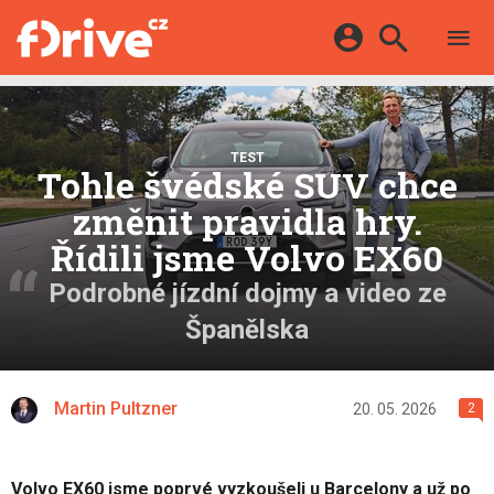
TESTY
ELEKTROMOBILY
Přihlášení a registrace pomocí:
HYBRIDY
KATALOG
E-MOTORSPORT
Facebook
Google
TEST
MAPA STANIC
Tohle švédské SUV chce
OSTATNÍ
VIDEA
změnit pravidla hry.
Twitter
Apple
Microsoft
SERIÁLY
DALŠÍ
Řídili jsme Volvo EX60
Podrobné jízdní dojmy a video ze
Španělska
Martin Pultzner
20. 05. 2026
2
Volvo EX60 jsme poprvé vyzkoušeli u Barcelony a už po