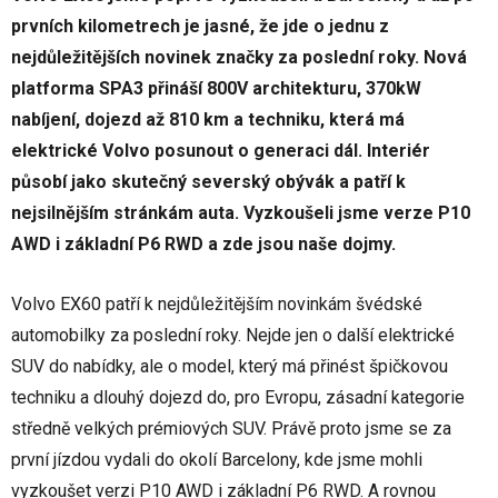
prvních kilometrech je jasné, že jde o jednu z
nejdůležitějších novinek značky za poslední roky. Nová
platforma SPA3 přináší 800V architekturu, 370kW
nabíjení, dojezd až 810 km a techniku, která má
elektrické Volvo posunout o generaci dál. Interiér
působí jako skutečný severský obývák a patří k
nejsilnějším stránkám auta. Vyzkoušeli jsme verze P10
AWD i základní P6 RWD a zde jsou naše dojmy.
Volvo EX60 patří k nejdůležitějším novinkám švédské
automobilky za poslední roky. Nejde jen o další elektrické
SUV do nabídky, ale o model, který má přinést špičkovou
techniku a dlouhý dojezd do, pro Evropu, zásadní kategorie
středně velkých prémiových SUV. Právě proto jsme se za
první jízdou vydali do okolí Barcelony, kde jsme mohli
vyzkoušet verzi P10 AWD i základní P6 RWD. A rovnou