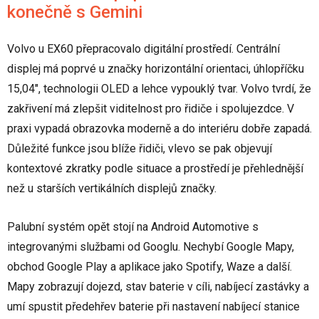
konečně s Gemini
Volvo u EX60 přepracovalo digitální prostředí. Centrální
displej má poprvé u značky horizontální orientaci, úhlopříčku
15,04", technologii OLED a lehce vypouklý tvar. Volvo tvrdí, že
zakřivení má zlepšit viditelnost pro řidiče i spolujezdce. V
praxi vypadá obrazovka moderně a do interiéru dobře zapadá.
Důležité funkce jsou blíže řidiči, vlevo se pak objevují
kontextové zkratky podle situace a prostředí je přehlednější
než u starších vertikálních displejů značky.
Palubní systém opět stojí na Android Automotive s
integrovanými službami od Googlu. Nechybí Google Mapy,
obchod Google Play a aplikace jako Spotify, Waze a další.
Mapy zobrazují dojezd, stav baterie v cíli, nabíjecí zastávky a
umí spustit předehřev baterie při nastavení nabíjecí stanice