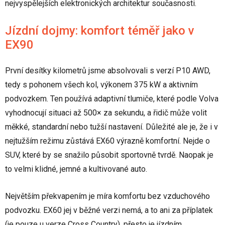
nejvyspělejších elektronických architektur současnosti.
Jízdní dojmy: komfort téměř jako v
EX90
První desítky kilometrů jsme absolvovali s verzí P10 AWD,
tedy s pohonem všech kol, výkonem 375 kW a aktivním
podvozkem. Ten používá adaptivní tlumiče, které podle Volva
vyhodnocují situaci až 500× za sekundu, a řidič může volit
měkké, standardní nebo tužší nastavení. Důležité ale je, že i v
nejtužším režimu zůstává EX60 výrazně komfortní. Nejde o
SUV, které by se snažilo působit sportovně tvrdě. Naopak je
to velmi klidné, jemné a kultivované auto.
Největším překvapením je míra komfortu bez vzduchového
podvozku. EX60 jej v běžné verzi nemá, a to ani za příplatek
(je pouze u verze Cross Country), přesto je jízdním