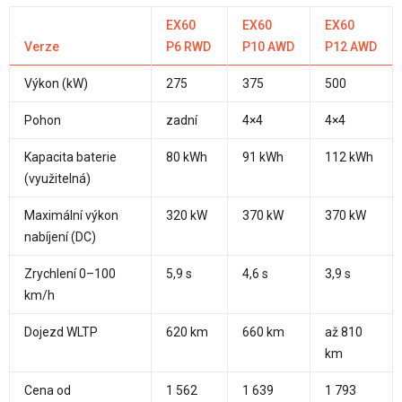
EX60
EX60
EX60
Verze
P6 RWD
P10 AWD
P12 AWD
Výkon (kW)
275
375
500
Pohon
zadní
4×4
4×4
Kapacita baterie
80 kWh
91 kWh
112 kWh
(využitelná)
Maximální výkon
320 kW
370 kW
370 kW
nabíjení (DC)
Zrychlení 0–100
5,9 s
4,6 s
3,9 s
km/h
Dojezd WLTP
620 km
660 km
až 810
km
Cena od
1 562
1 639
1 793