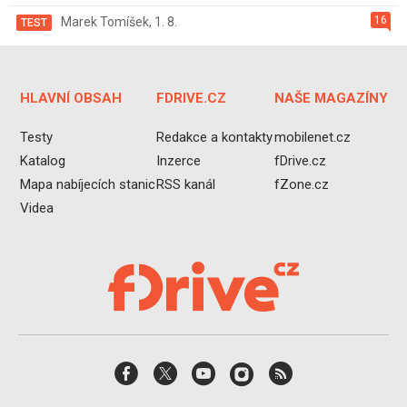
16
Marek Tomíšek
,
1. 8.
TEST
HLAVNÍ OBSAH
FDRIVE.CZ
NAŠE MAGAZÍNY
Testy
Redakce a kontakty
mobilenet.cz
Katalog
Inzerce
fDrive.cz
Mapa nabíjecích stanic
RSS kanál
fZone.cz
Videa