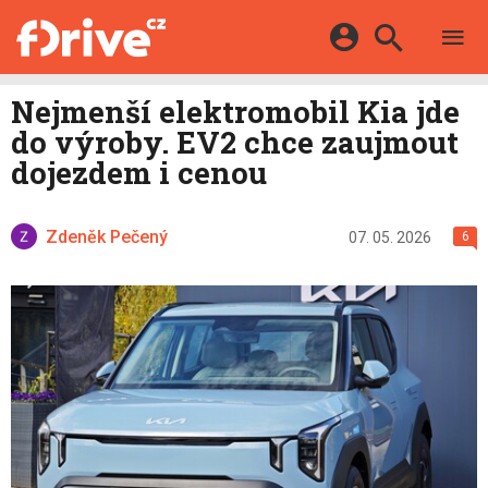
TESTY
ELEKTROMOBILY
Přihlášení a registrace pomocí:
Nejmenší elektromobil Kia jde
HYBRIDY
KATALOG
do výroby. EV2 chce zaujmout
E-MOTORSPORT
Facebook
Google
MAPA STANIC
dojezdem i cenou
OSTATNÍ
VIDEA
Twitter
Apple
Microsoft
SERIÁLY
DALŠÍ
Zdeněk Pečený
07. 05. 2026
6