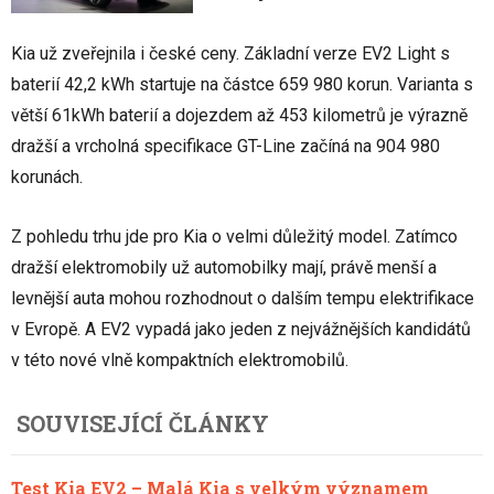
Kia už zveřejnila i české ceny. Základní verze EV2 Light s
baterií 42,2 kWh startuje na částce 659 980 korun. Varianta s
větší 61kWh baterií a dojezdem až 453 kilometrů je výrazně
dražší a vrcholná specifikace GT-Line začíná na 904 980
korunách.
Z pohledu trhu jde pro Kia o velmi důležitý model. Zatímco
dražší elektromobily už automobilky mají, právě menší a
levnější auta mohou rozhodnout o dalším tempu elektrifikace
v Evropě. A EV2 vypadá jako jeden z nejvážnějších kandidátů
v této nové vlně kompaktních elektromobilů.
SOUVISEJÍCÍ ČLÁNKY
Test Kia EV2 – Malá Kia s velkým významem