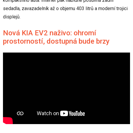
kompaktního auta. Interiér pak nabídne posuvná zadní
sedadla, zavazadelník až o objemu 403 litrů a moderní trojici
displejů.
Nová KIA EV2 naživo: ohromí
prostorností, dostupná bude brzy