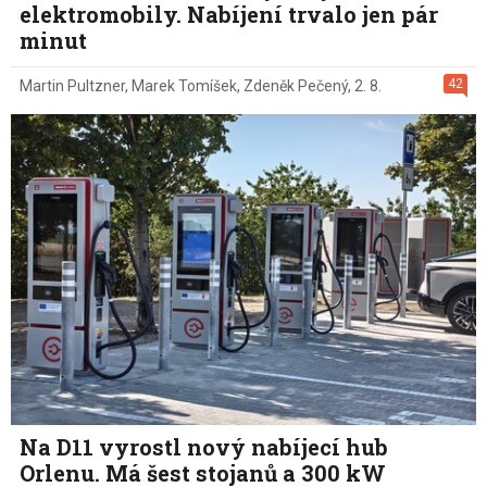
elektromobily. Nabíjení trvalo jen pár
minut
42
Martin Pultzner
,
Marek Tomíšek
,
Zdeněk Pečený
,
2. 8.
Na D11 vyrostl nový nabíjecí hub
Orlenu. Má šest stojanů a 300 kW