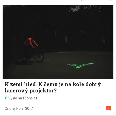
K zemi hleď. K čemu je na kole dobrý
laserový projektor?
Vyšlo na fZone.cz
2
Ondřej Pohl
,
30. 7.