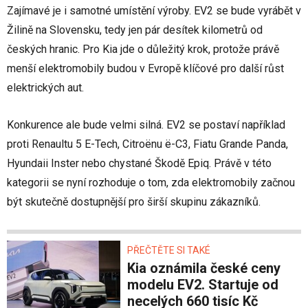
Zajímavé je i samotné umístění výroby. EV2 se bude vyrábět v
Žilině na Slovensku, tedy jen pár desítek kilometrů od
českých hranic. Pro Kia jde o důležitý krok, protože právě
menší elektromobily budou v Evropě klíčové pro další růst
elektrických aut.
Konkurence ale bude velmi silná. EV2 se postaví například
proti Renaultu 5 E-Tech, Citroënu ë-C3, Fiatu Grande Panda,
Hyundaii Inster nebo chystané Škodě Epiq. Právě v této
kategorii se nyní rozhoduje o tom, zda elektromobily začnou
být skutečně dostupnější pro širší skupinu zákazníků.
PŘEČTĚTE SI TAKÉ
Kia oznámila české ceny
modelu EV2. Startuje od
necelých 660 tisíc Kč