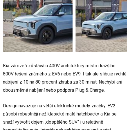
Kia zároveň zůstává u 400V architektury místo dražšího
800V řešení známého z EV6 nebo EV9. I tak ale slibuje rychlé
nabíjení z 10 na 80 procent zhruba za 30 minut. Nechybí ani
obousměrné nabíjení nebo podpora Plug & Charge.
Design navazuje na větší elektrické modely značky. EV2
působí robustněji než klasické malé hatchbacky a Kia se
snaží vytvořit dojem „dospělého SUV“ i u relativně