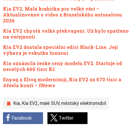
Kia EV2. Malá krabička pro velké věci –
Aktualizováno o video z Bruselského autosalonu
2026
Kia EV2 chystá velké překvapení. Už bylo spatřeno
na veřejnosti
Kia EV2 dostala speciální edici Black-Line. Její
výbava je vskutku luxusní
Kia oznámila české ceny modelu EV2. Startuje od
necelých 660 tisíc Kč
Enyaq a Elroq modernizují, Kia EV2 za 670 tisíc a
Afeela končí – fNews
Kia
,
Kia EV2
,
malé SUV
,
městský elektromobil
Facebook
Twitter