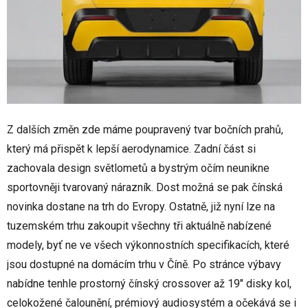
Z dalších změn zde máme poupravený tvar bočních prahů,
který má přispět k lepší aerodynamice. Zadní část si
zachovala design světlometů a bystrým očím neunikne
sportovněji tvarovaný nárazník. Dost možná se pak čínská
novinka dostane na trh do Evropy. Ostatně, již nyní lze na
tuzemském trhu zakoupit všechny tři aktuálně nabízené
modely, byť ne ve všech výkonnostních specifikacích, které
jsou dostupné na domácím trhu v Číně. Po stránce výbavy
nabídne tenhle prostorný čínský crossover až 19" disky kol,
celokožené čalounění, prémiový audiosystém a očekává se i