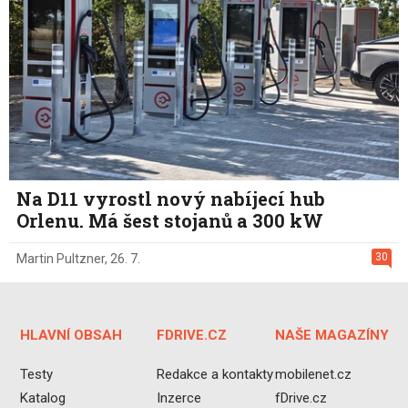
Na D11 vyrostl nový nabíjecí hub
Orlenu. Má šest stojanů a 300 kW
30
Martin Pultzner
,
26. 7.
HLAVNÍ OBSAH
FDRIVE.CZ
NAŠE MAGAZÍNY
Testy
Redakce a kontakty
mobilenet.cz
Katalog
Inzerce
fDrive.cz