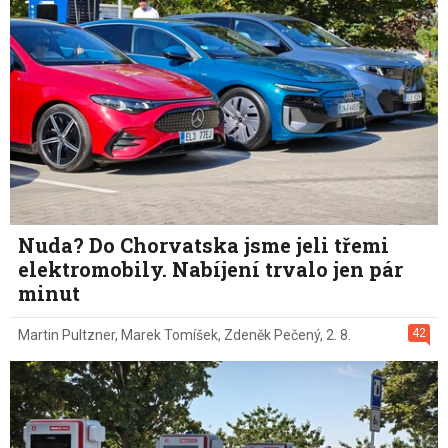
Nuda? Do Chorvatska jsme jeli třemi
elektromobily. Nabíjení trvalo jen pár
minut
42
Martin Pultzner
,
Marek Tomíšek
,
Zdeněk Pečený
,
2. 8.