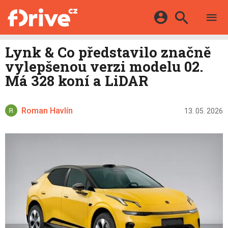
TESTY
ELEKTROMOBILY
Přihlášení a registrace pomocí:
Lynk & Co představilo značně
HYBRIDY
KATALOG
vylepšenou verzi modelu 02.
E-MOTORSPORT
Facebook
Google
MAPA STANIC
Má 328 koní a LiDAR
OSTATNÍ
VIDEA
Twitter
Apple
Microsoft
SERIÁLY
DALŠÍ
Roman Havlín
13. 05. 2026