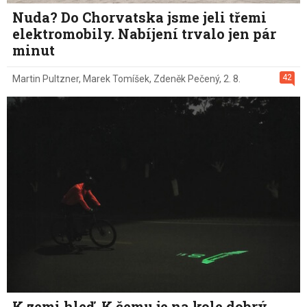
Nuda? Do Chorvatska jsme jeli třemi
elektromobily. Nabíjení trvalo jen pár
minut
42
Martin Pultzner
,
Marek Tomíšek
,
Zdeněk Pečený
,
2. 8.
K zemi hleď. K čemu je na kole dobrý