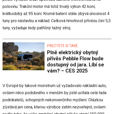
polovinu. Trakční motor má totiž trvalý výkon 42 koní,
krátkodobý až 95 koní. Kromě baterií stále zbývá únosnost 4
tuny pro nástavbu a náklad. Celková hmotnost přívěsu činí 5,5
tuny, vyžaduje tedy patřičný tažný stroj.
PŘEČTĚTE SI TAKÉ
Plně elektrický obytný
přívěs Pebble Flow bude
dostupný od jara. Líbí se
vám? – CES 2025
V Evropě by takové monstrum už vyžadovalo nákladní auto,
ovšem něco podobného v menším by jistě uvítala celá řada
podnikatelů, schopných nekonvenčního myšlení. Otázkou
zůstává jen cena, kterou výrobce zatím nezveřejnil, ovšem