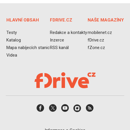
HLAVNÍ OBSAH
FDRIVE.CZ
NAŠE MAGAZÍNY
Testy
Redakce a kontakty
mobilenet.cz
Katalog
Inzerce
fDrive.cz
Mapa nabíjecích stanic
RSS kanál
fZone.cz
Videa