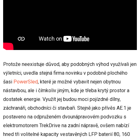
Protože neexistuje důvod, aby podobných výhod využívali jen
výletníci, uvedla stejná firma novinku v podobně plochého
šasi
PowerSled
, které je možné vybavit nejen obytnou
nástavbou, ale i čímkoliv jiným, kde je třeba krytý prostor a
dostatek energie. Využít jej budou moci pojízdné dílny,
záchranáři, obchodníci či stavbaři. Stejně jako přívěs AE.1 je
postaveno na odpruženém dvounápravovém podvozku s
elektromotorem TrekDrive na zadní nápravě, ovšem nabízí
hned tři volitelné kapacity vestavěných LFP baterií 80, 160