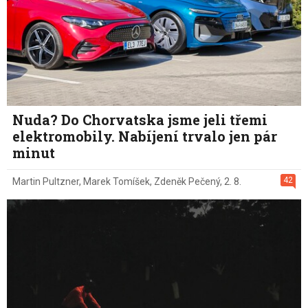
Nuda? Do Chorvatska jsme jeli třemi
elektromobily. Nabíjení trvalo jen pár
minut
42
Martin Pultzner
,
Marek Tomíšek
,
Zdeněk Pečený
,
2. 8.