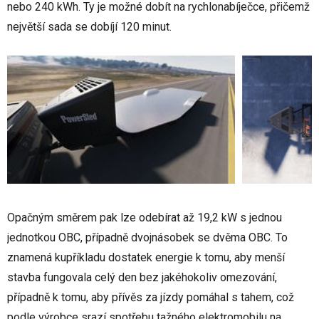
nebo 240 kWh. Ty je možné dobít na rychlonabíječce, přičemž
největší sada se dobíjí 120 minut.
Opačným směrem pak lze odebírat až 19,2 kW s jednou
jednotkou OBC, případně dvojnásobek se dvěma OBC. To
znamená kupříkladu dostatek energie k tomu, aby menší
stavba fungovala celý den bez jakéhokoliv omezování,
případně k tomu, aby přívěs za jízdy pomáhal s tahem, což
podle výrobce srazí spotřebu tažného elektromobilu na