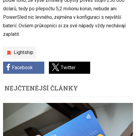
podle toho, že výše zmíněný obytný přívěs stojní 250 000
dolarů, tedy po přepočtu 5,2 milionu korun, nebude ani
PowerSled nic levného, zejména v konfiguraci s největší
baterií. Ovšem průkopníci si za své nápady vždy nechávají
zaplatit.
Lightship
Facebook
Twitter
NEJČTENĚJŠÍ ČLÁNKY