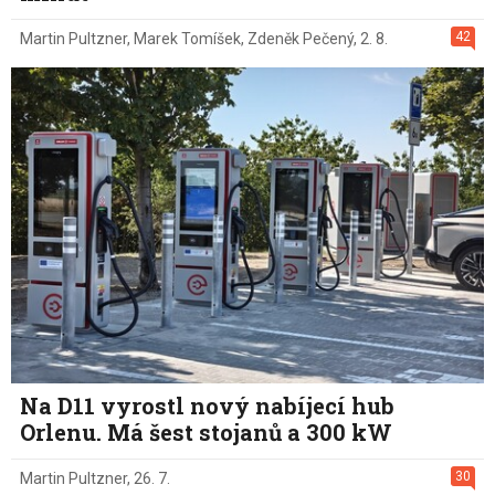
42
Martin Pultzner
,
Marek Tomíšek
,
Zdeněk Pečený
,
2. 8.
Na D11 vyrostl nový nabíjecí hub
Orlenu. Má šest stojanů a 300 kW
30
Martin Pultzner
,
26. 7.