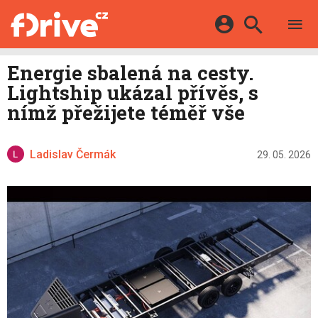
TESTY
ELEKTROMOBILY
Přihlášení a registrace pomocí:
Energie sbalená na cesty.
HYBRIDY
KATALOG
Lightship ukázal přívěs, s
E-MOTORSPORT
Facebook
Google
MAPA STANIC
nímž přežijete téměř vše
OSTATNÍ
VIDEA
Twitter
Apple
Microsoft
SERIÁLY
DALŠÍ
Ladislav Čermák
29. 05. 2026