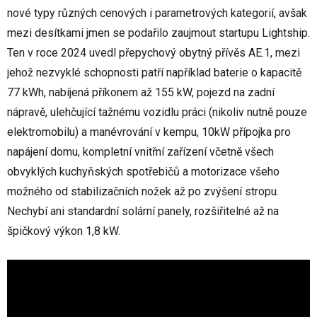
nové typy různých cenových i parametrových kategorií, avšak
mezi desítkami jmen se podařilo zaujmout startupu Lightship.
Ten v roce 2024 uvedl přepychový obytný přívěs AE.1, mezi
jehož nezvyklé schopnosti patří například baterie o kapacitě
77 kWh, nabíjená příkonem až 155 kW, pojezd na zadní
nápravě, ulehčující tažnému vozidlu práci (nikoliv nutně pouze
elektromobilu) a manévrování v kempu, 10kW přípojka pro
napájení domu, kompletní vnitřní zařízení včetně všech
obvyklých kuchyňských spotřebičů a motorizace všeho
možného od stabilizačních nožek až po zvýšení stropu.
Nechybí ani standardní solární panely, rozšiřitelné až na
špičkový výkon 1,8 kW.