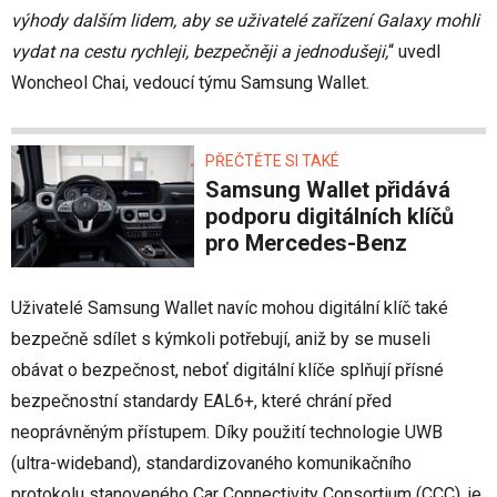
výhody dalším lidem, aby se uživatelé zařízení Galaxy mohli
vydat na cestu rychleji, bezpečněji a jednodušeji,
“ uvedl
Woncheol Chai, vedoucí týmu Samsung Wallet.
PŘEČTĚTE SI TAKÉ
Samsung Wallet přidává
podporu digitálních klíčů
pro Mercedes-Benz
Uživatelé Samsung Wallet navíc mohou digitální klíč také
bezpečně sdílet s kýmkoli potřebují, aniž by se museli
obávat o bezpečnost, neboť digitální klíče splňují přísné
bezpečnostní standardy EAL6+, které chrání před
neoprávněným přístupem. Díky použití technologie UWB
(ultra-wideband), standardizovaného komunikačního
protokolu stanoveného Car Connectivity Consortium (CCC), je