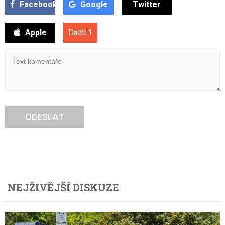
Facebook
Google
Twitter
Apple
Další
1
ODESLAT
NEJŽIVĚJŠÍ DISKUZE