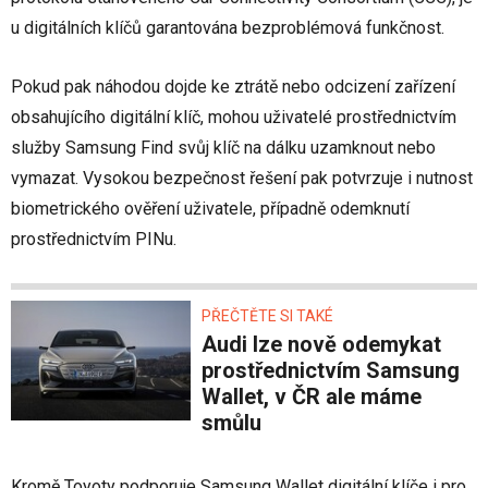
u digitálních klíčů garantována bezproblémová funkčnost.
Pokud pak náhodou dojde ke ztrátě nebo odcizení zařízení
obsahujícího digitální klíč, mohou uživatelé prostřednictvím
služby Samsung Find svůj klíč na dálku uzamknout nebo
vymazat. Vysokou bezpečnost řešení pak potvrzuje i nutnost
biometrického ověření uživatele, případně odemknutí
prostřednictvím PINu.
PŘEČTĚTE SI TAKÉ
Audi lze nově odemykat
prostřednictvím Samsung
Wallet, v ČR ale máme
smůlu
Kromě Toyoty podporuje Samsung Wallet digitální klíče i pro