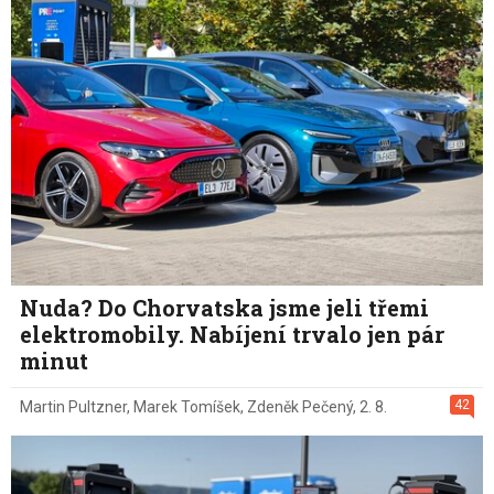
Nuda? Do Chorvatska jsme jeli třemi
elektromobily. Nabíjení trvalo jen pár
minut
42
Martin Pultzner
,
Marek Tomíšek
,
Zdeněk Pečený
,
2. 8.