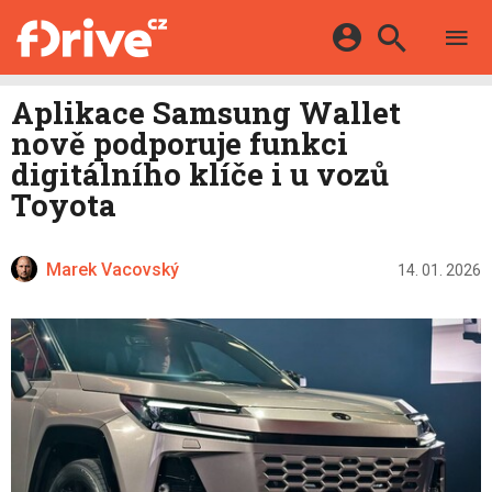
TESTY
ELEKTROMOBILY
Přihlášení a registrace pomocí:
Aplikace Samsung Wallet
HYBRIDY
KATALOG
nově podporuje funkci
E-MOTORSPORT
Facebook
Google
MAPA STANIC
digitálního klíče i u vozů
OSTATNÍ
Toyota
VIDEA
Twitter
Apple
Microsoft
SERIÁLY
DALŠÍ
Marek Vacovský
14. 01. 2026