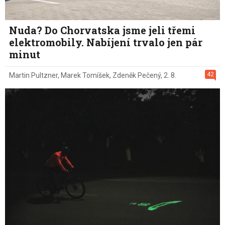
Nuda? Do Chorvatska jsme jeli třemi
elektromobily. Nabíjení trvalo jen pár
minut
42
Martin Pultzner
,
Marek Tomíšek
,
Zdeněk Pečený
,
2. 8.