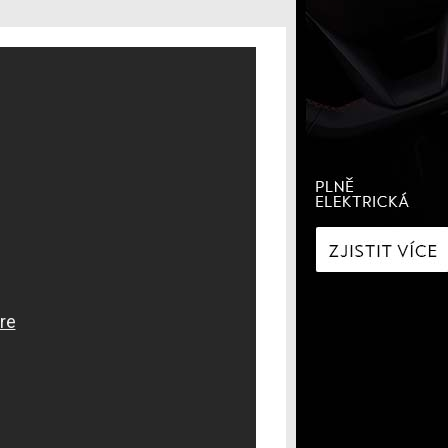
í
Zaostřeno na spotřebu
fNews
nologie
Nabíjíme elektromobil
a
Technologie v autech
ecí
Historie elektromobilů
y