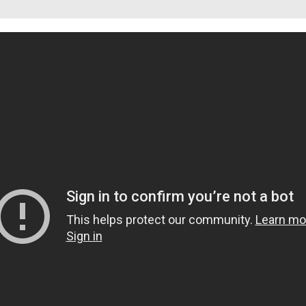
Eco-Rally
Autonomní řízen
Ostatní
Carsharing
Systémy a tech
s-Benz
Veřejná doprav
Nabíjení a nabíj
stanice
Redakční článk
gen
Ostatní