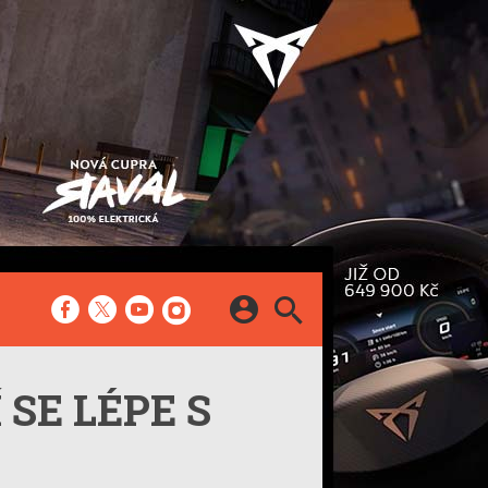
SERIÁLY
 SE LÉPE S
Dálniční dojezd
cykly
Future Cast
Elektromobily, které
a
neznáte