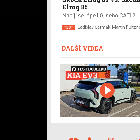
Elroq 85
Nabíjí se lépe LG, nebo CATL?
Ladislav Čermák
,
Martin Pultzne
TEST
DALŠÍ VIDEA