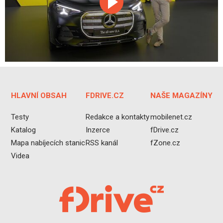
HLAVNÍ OBSAH
FDRIVE.CZ
NAŠE MAGAZÍNY
Testy
Redakce a kontakty
mobilenet.cz
Katalog
Inzerce
fDrive.cz
Mapa nabíjecích stanic
RSS kanál
fZone.cz
Videa