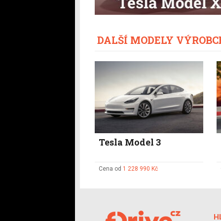
DALŠÍ MODELY VÝROBC
Tesla Model 3
Cena od
1 228 990 Kč
H