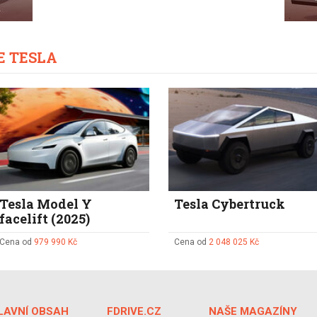
E TESLA
Tesla Model Y
Tesla Cybertruck
facelift (2025)
Cena od
979 990 Kč
Cena od
2 048 025 Kč
LAVNÍ OBSAH
FDRIVE.CZ
NAŠE MAGAZÍNY