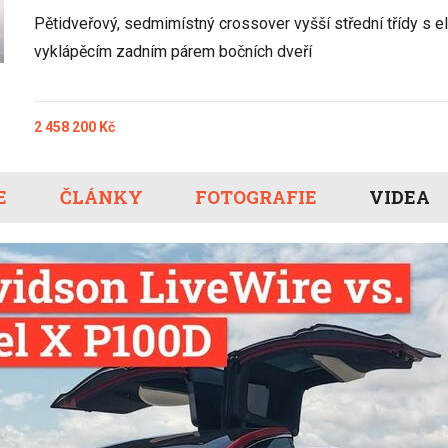
Eco-Rally
Autonomní řízen
Pětidveřový, sedmimístný crossover vyšší střední třídy s 
Ostatní
Carsharing
Systémy a tech
vyklápěcím zadním párem bočních dveří
s-Benz
Veřejná doprav
Nabíjení a nabíj
stanice
2 458 200 Kč
Redakční článk
gen
Ostatní
E
ČLÁNKY
FOTOGRAFIE
VIDEA