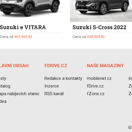
Suzuki e VITARA
Suzuki S-Cross 2022
Cena od
902 500 Kč
Cena od
508 900 Kč
LAVNÍ OBSAH
FDRIVE.CZ
NAŠE MAGAZÍNY
sty
Redakce a kontakty
mobilenet.cz
I
talog
Inzerce
fDrive.cz
Z
pa nabíjecích stanic
RSS kanál
fZone.cz
Z
idea
©