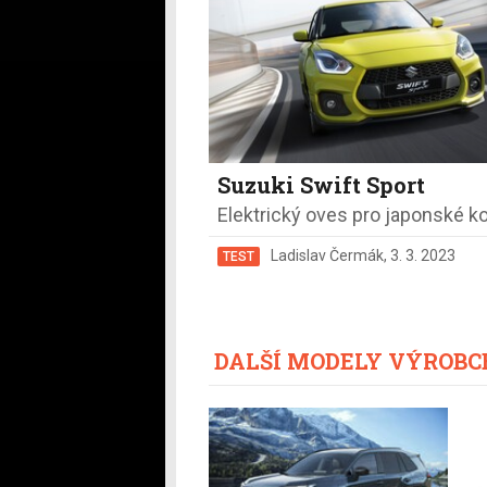
Suzuki Swift Sport
Elektrický oves pro japonské k
Ladislav Čermák
,
3. 3. 2023
TEST
DALŠÍ MODELY VÝROBC