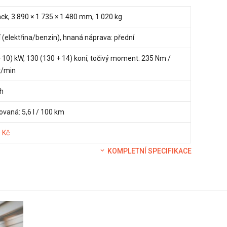
ck, 3 890 × 1 735 × 1 480 mm, 1 020 kg
í (elektřina/benzin), hnaná náprava: přední
+ 10) kW, 130 (130 + 14) koní, točivý moment: 235 Nm /
t/min
h
vaná: 5,6 l / 100 km
 Kč
KOMPLETNÍ SPECIFIKACE