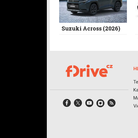
Suzuki Across (2026)
H
Te
Ka
Ma
V