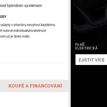
í
Zaostřeno na spotřebu
 mild hybridním systémem
fNews
nologie
Nabíjíme elektromobil
ORY
a
Technologie v autech
ecí
Historie elektromobilů
é plasty v interiéru nevyhoví každému
ř nulová individualizovatelnost
y
koní už je dnes málo
KOUPĚ A FINANCOVÁNÍ