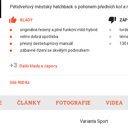
Eco-Rally
Autonomní řízen
Pětidveřový městský hatchback s pohonem předních kol a
Ostatní
Carsharing
Systémy a tech
KLADY
ZÁP
s-Benz
Veřejná doprav
Nabíjení a nabíj
originálně řešený a plně funkční mild-hybrid
tvrd
stanice
velmi dobrá spotřeba
témě
Redakční článk
přesný šestistupňový manuál
130 
gen
Ostatní
zábavné řízení se skvělým podvozkem
+3
Další klady a zápory
566 900 Kč
E
ČLÁNKY
FOTOGRAFIE
VIDEA
Varianta Sport