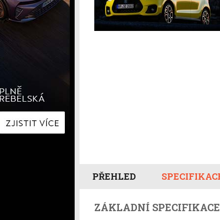
Hyundai
Hyundai
Kia
Kia
Mercedes-Benz
Lexus
Peugeot
Mercede
Renault
Renault
Škoda
Škoda
Tesla
Toyota
Volkswagen
Volkswa
Ostatní
Volvo
Ostatní
PŘEHLED
SPECIFIKAC
ZÁKLADNÍ SPECIFIKACE