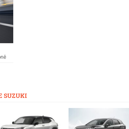
oně
E SUZUKI