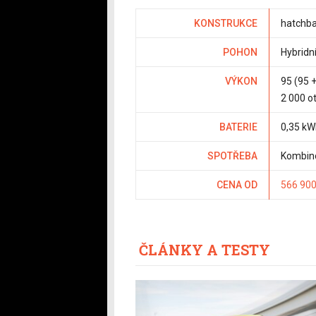
KONSTRUKCE
hatchba
POHON
Hybridn
VÝKON
95 (95 
2 000 o
BATERIE
0,35 kW
SPOTŘEBA
Kombino
CENA OD
566 900
ČLÁNKY A TESTY