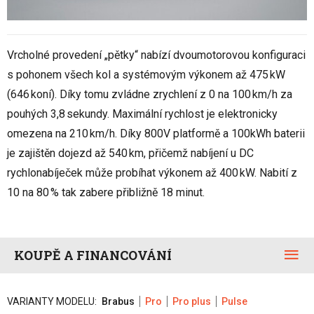
Vrcholné provedení „pětky“ nabízí dvoumotorovou konfiguraci
s pohonem všech kol a systémovým výkonem až 475 kW
(646 koní). Díky tomu zvládne zrychlení z 0 na 100 km/h za
pouhých 3,8 sekundy. Maximální rychlost je elektronicky
omezena na 210 km/h. Díky 800V platformě a 100kWh baterii
je zajištěn dojezd až 540 km, přičemž nabíjení u DC
rychlonabíječek může probíhat výkonem až 400 kW. Nabití z
10 na 80 % tak zabere přibližně 18 minut.
KOUPĚ A FINANCOVÁNÍ
VARIANTY MODELU:
Brabus
Pro
Pro plus
Pulse