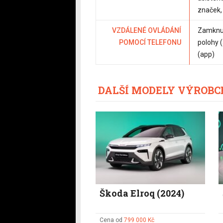
značek,
VZDÁLENÉ OVLÁDÁNÍ
Zamknut
POMOCÍ TELEFONU
polohy (
(app)
DALŠÍ MODELY VÝROBC
Škoda Elroq (2024)
Cena od
799 000 Kč