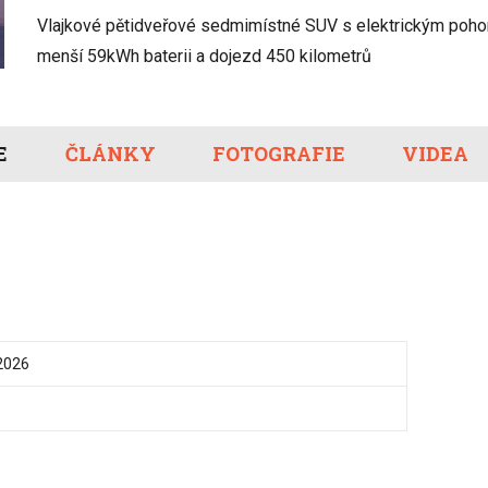
Eco-Rally
Autonomní řízen
Vlajkové pětidveřové sedmimístné SUV s elektrickým poho
Ostatní
Carsharing
Systémy a tech
menší 59kWh baterii a dojezd 450 kilometrů
s-Benz
Veřejná doprav
Nabíjení a nabíj
stanice
E
ČLÁNKY
FOTOGRAFIE
Redakční článk
VIDEA
gen
Ostatní
2026