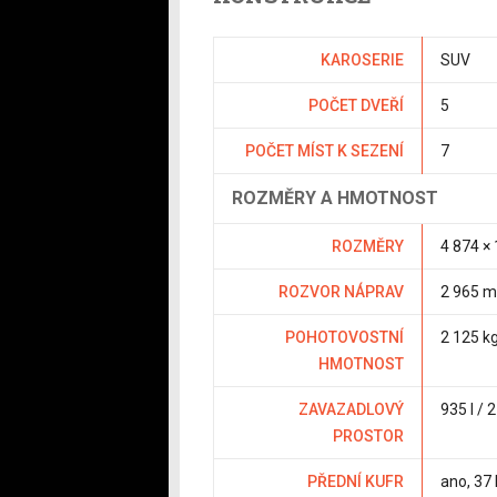
KAROSERIE
SUV
POČET DVEŘÍ
5
POČET MÍST K SEZENÍ
7
ROZMĚRY A HMOTNOST
ROZMĚRY
4 874 ×
ROZVOR NÁPRAV
2 965 
POHOTOVOSTNÍ
2 125 k
HMOTNOST
ZAVAZADLOVÝ
935 l / 2
PROSTOR
PŘEDNÍ KUFR
ano
, 37 