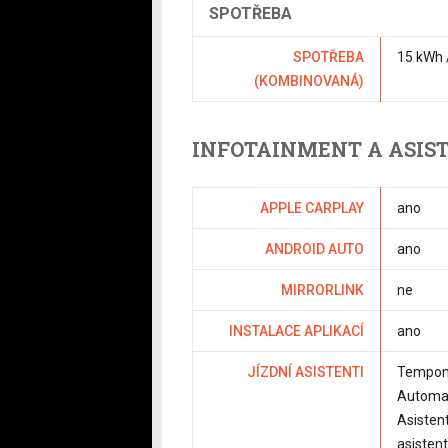
SPOTŘEBA
SPOTŘEBA
15 kWh 
(KOMBINOVANÁ)
INFOTAINMENT A ASIS
APPLE CARPLAY
ano
ANDROID AUTO
ano
MIRRORLINK
ne
INSTALACE APLIKACÍ
ano
JÍZDNÍ ASISTENTI
Tempoma
Automat
Asisten
asisten