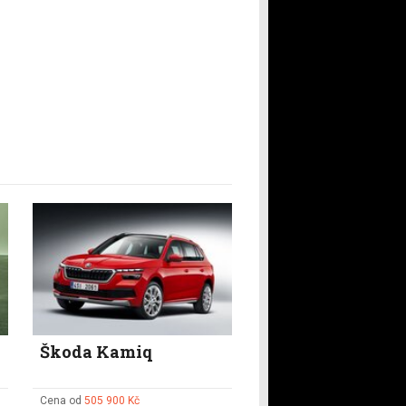
Škoda Kamiq
Cena od
505 900 Kč