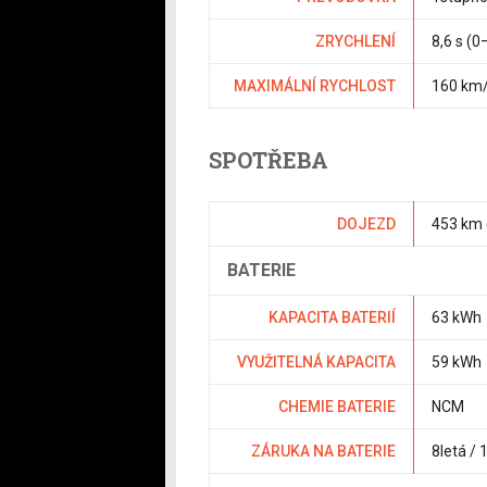
ZRYCHLENÍ
8,6 s (
MAXIMÁLNÍ RYCHLOST
160 km
SPOTŘEBA
DOJEZD
453 km
BATERIE
KAPACITA BATERIÍ
63 kWh
VYUŽITELNÁ KAPACITA
59 kWh
CHEMIE BATERIE
NCM
ZÁRUKA NA BATERIE
8letá /