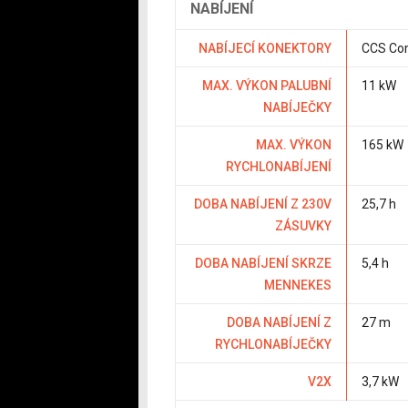
NABÍJENÍ
NABÍJECÍ KONEKTORY
CCS Co
MAX. VÝKON PALUBNÍ
11 kW
NABÍJEČKY
MAX. VÝKON
165 kW
RYCHLONABÍJENÍ
DOBA NABÍJENÍ Z 230V
25,7 h
ZÁSUVKY
DOBA NABÍJENÍ SKRZE
5,4 h
MENNEKES
DOBA NABÍJENÍ Z
27 m
RYCHLONABÍJEČKY
V2X
3,7 kW