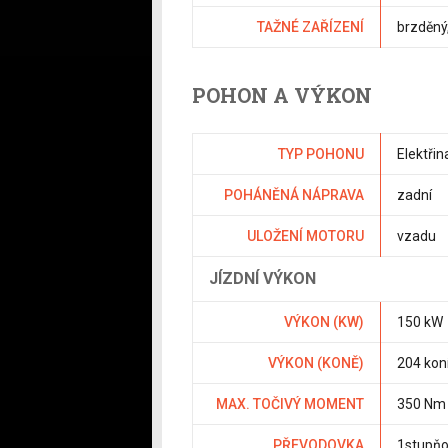
TAŽNÉ ZAŘÍZENÍ
brzděný
POHON A VÝKON
TYP POHONU
Elektřin
POHÁNĚNÁ NÁPRAVA
zadní
ULOŽENÍ MOTORU
vzadu
JÍZDNÍ VÝKON
VÝKON (KW)
150 kW
VÝKON (KONĚ)
204 kon
MAX. TOČIVÝ MOMENT
350 Nm
PŘEVODOVKA
1stupň