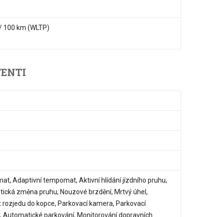
/ 100 km (WLTP)
TENTI
t, Adaptivní tempomat, Aktivní hlídání jízdního pruhu,
ická změna pruhu, Nouzové brzdění, Mrtvý úhel,
t rozjedu do kopce, Parkovací kamera, Parkovací
t, Automatické parkování, Monitorování dopravních