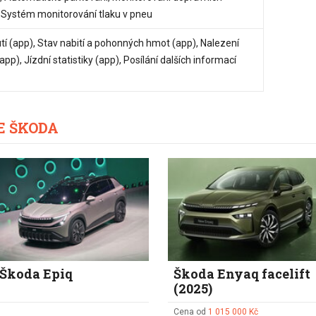
 Systém monitorování tlaku v pneu
í (app), Stav nabití a pohonných hmot (app), Nalezení
app), Jízdní statistiky (app), Posílání dalších informací
E ŠKODA
Škoda Epiq
Škoda Enyaq facelift
(2025)
Cena od
1 015 000 Kč