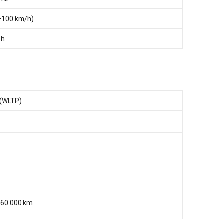
0–100 km/h)
/h
 (WLTP)
 160 000 km