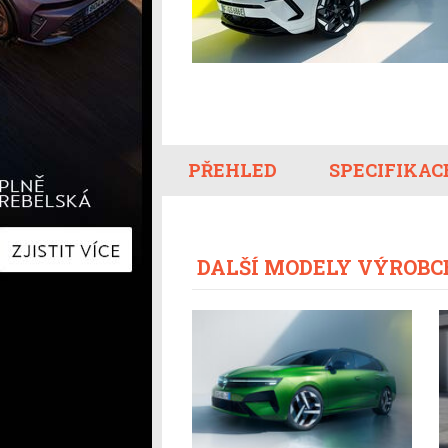
Hyundai
Hyundai
Kia
Kia
Mercedes-Benz
Lexus
Peugeot
Mercede
Renault
Renault
Škoda
Škoda
Tesla
Toyota
Volkswagen
Volkswa
PŘEHLED
SPECIFIKAC
Ostatní
Volvo
Ostatní
DALŠÍ MODELY VÝROBC