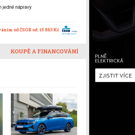
í
Zaostřeno na spotřebu
 jedné nápravy.
fNews
nologie
Nabíjíme elektromobil
a
Technologie v autech
ecí
Historie elektromobilů
váním od ČSOB od: 15 863 Kč
y
KOUPĚ A FINANCOVÁNÍ