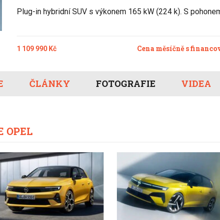
Eco-Rally
Autonomní řízen
Plug-in hybridní SUV s výkonem 165 kW (224 k). S pohonem
Ostatní
Carsharing
Systémy a tech
s-Benz
Veřejná doprav
Nabíjení a nabíj
Cena měsíčně s financo
1 109 990 Kč
stanice
Redakční článk
gen
Ostatní
E
ČLÁNKY
FOTOGRAFIE
VIDEA
E OPEL