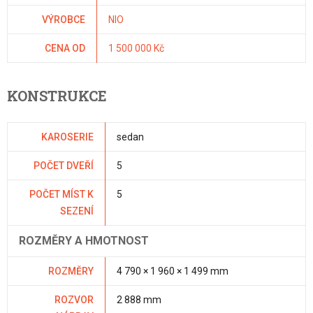
VÝROBCE
NIO
CENA OD
1 500 000 Kč
KONSTRUKCE
KAROSERIE
sedan
POČET DVEŘÍ
5
POČET MÍST K
5
SEZENÍ
ROZMĚRY A HMOTNOST
ROZMĚRY
4 790 × 1 960 × 1 499 mm
ROZVOR
2 888 mm