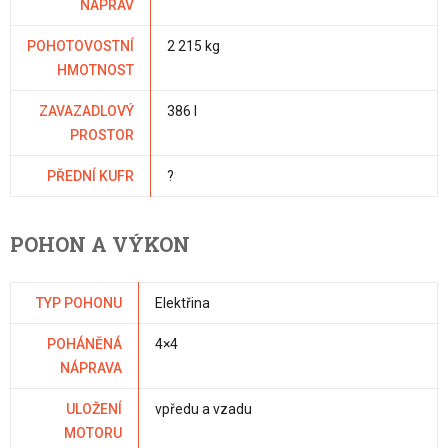
NÁPRAV
POHOTOVOSTNÍ
2 215 kg
HMOTNOST
ZAVAZADLOVÝ
386 l
PROSTOR
PŘEDNÍ KUFR
?
POHON A VÝKON
TYP POHONU
Elektřina
POHÁNĚNÁ
4×4
NÁPRAVA
ULOŽENÍ
vpředu a vzadu
MOTORU