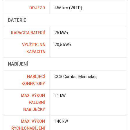
DOJEZD
456 km (WLTP)
BATERIE
KAPACITA BATERIÍ
75 kWh
VYUŽITELNÁ
70,5 kWh
KAPACITA
NABÍJENÍ
NABÍJECÍ
CCS Combo, Mennekes
KONEKTORY
MAX. VÝKON
11 kW
PALUBNÍ
NABÍJEČKY
MAX. VÝKON
140 kW
RYCHLONABÍJENÍ