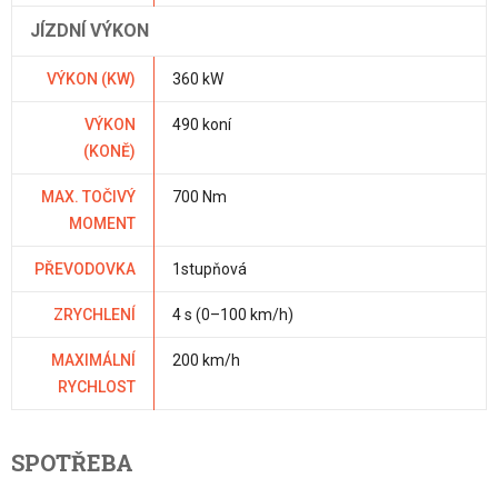
JÍZDNÍ VÝKON
VÝKON (KW)
360 kW
VÝKON
490 koní
(KONĚ)
MAX. TOČIVÝ
700 Nm
MOMENT
PŘEVODOVKA
1stupňová
ZRYCHLENÍ
4 s (0–100 km/h)
MAXIMÁLNÍ
200 km/h
RYCHLOST
SPOTŘEBA