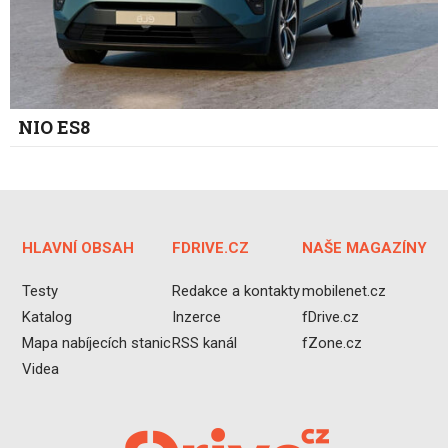
NIO ES8
HLAVNÍ OBSAH
FDRIVE.CZ
NAŠE MAGAZÍNY
Testy
Redakce a kontakty
mobilenet.cz
Katalog
Inzerce
fDrive.cz
Mapa nabíjecích stanic
RSS kanál
fZone.cz
Videa