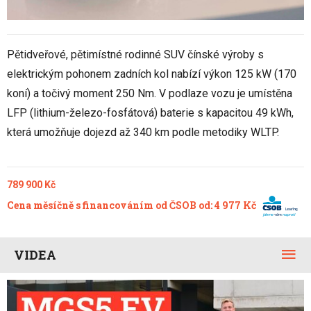
Pětidveřové, pětimístné rodinné SUV čínské výroby s
elektrickým pohonem zadních kol nabízí výkon 125 kW (170
koní) a točivý moment 250 Nm. V podlaze vozu je umístěna
LFP (lithium-železo-fosfátová) baterie s kapacitou 49 kWh,
která umožňuje dojezd až 340 km podle metodiky WLTP.
789 900 Kč
Cena měsíčně s financováním od ČSOB od: 4 977 Kč
VIDEA