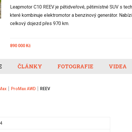
Eco-Rally
Autonomní řízen
Leapmotor C10 REEV je pětidveřové, pětimístné SUV s tech
Ostatní
Carsharing
Systémy a tech
které kombinuje elektromotor a benzinový generátor. Nabízí 
s-Benz
Veřejná doprav
celkový dojezd přes 970 km.
Nabíjení a nabíj
stanice
Redakční článk
890 000 Kč
gen
Ostatní
E
ČLÁNKY
FOTOGRAFIE
VIDEA
Max
ProMax AWD
REEV
24