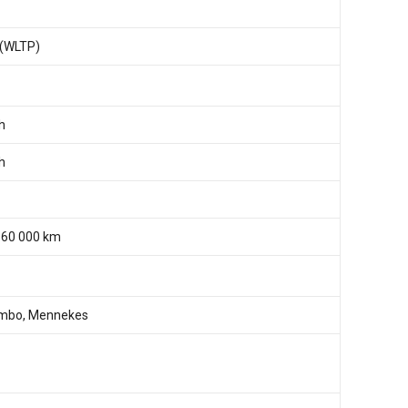
 (WLTP)
h
h
 160 000 km
mbo, Mennekes