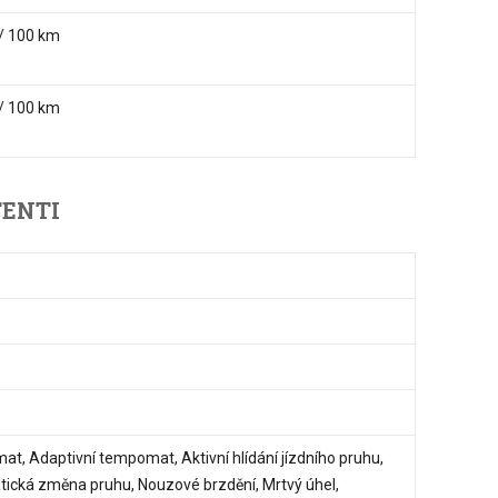
/ 100 km
/ 100 km
TENTI
t, Adaptivní tempomat, Aktivní hlídání jízdního pruhu,
ická změna pruhu, Nouzové brzdění, Mrtvý úhel,