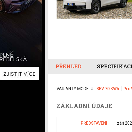
Hyundai
Hyundai
Kia
Kia
Mercedes-Benz
Lexus
Peugeot
Mercede
Renault
Renault
Škoda
Škoda
Tesla
Toyota
Volkswagen
Volkswa
Ostatní
Volvo
Ostatní
PŘEHLED
SPECIFIKAC
VARIANTY MODELU:
BEV 70 KWh
Pro
ZÁKLADNÍ ÚDAJE
PŘEDSTAVENÍ
září 20