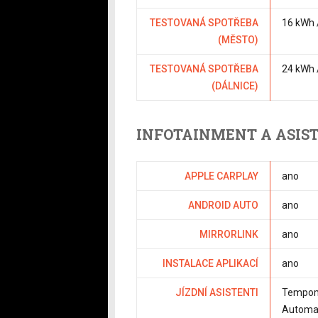
TESTOVANÁ SPOTŘEBA
16 kWh 
(MĚSTO)
TESTOVANÁ SPOTŘEBA
24 kWh 
(DÁLNICE)
INFOTAINMENT A ASIS
APPLE CARPLAY
ano
ANDROID AUTO
ano
MIRRORLINK
ano
INSTALACE APLIKACÍ
ano
JÍZDNÍ ASISTENTI
Tempoma
Automat