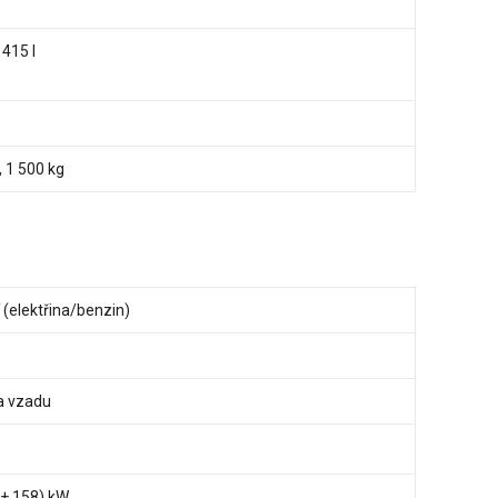
 415 l
, 1 500 kg
 (elektřina/benzin)
a vzadu
 + 158) kW