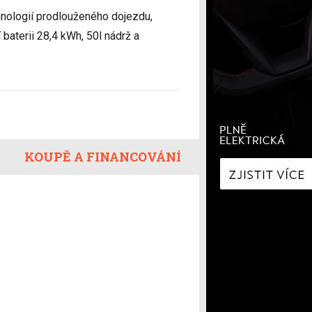
í
Zaostřeno na spotřebu
nologií prodlouženého dojezdu,
fNews
nologie
Nabíjíme elektromobil
baterii 28,4 kWh, 50l nádrž a
a
Technologie v autech
ecí
Historie elektromobilů
y
KOUPĚ A FINANCOVÁNÍ