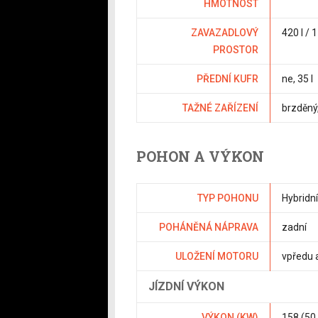
HMOTNOST
ZAVAZADLOVÝ
420 l / 1
PROSTOR
PŘEDNÍ KUFR
ne
, 35 l
TAŽNÉ ZAŘÍZENÍ
brzděný
POHON A VÝKON
TYP POHONU
Hybridní
POHÁNĚNÁ NÁPRAVA
zadní
ULOŽENÍ MOTORU
vpředu 
JÍZDNÍ VÝKON
VÝKON (KW)
158 (50