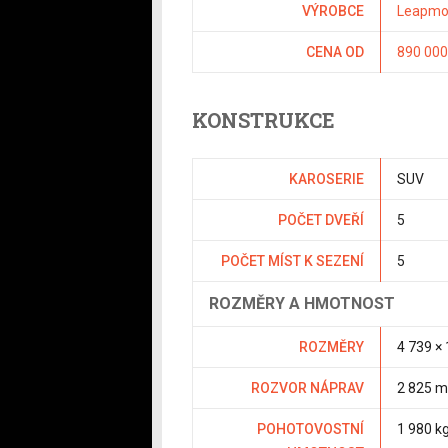
VÝROBCE
Leapmo
CENA OD
890 000
KONSTRUKCE
KAROSERIE
SUV
POČET DVEŘÍ
5
POČET MÍST K SEZENÍ
5
ROZMĚRY A HMOTNOST
ROZMĚRY
4 739 ×
ROZVOR NÁPRAV
2 825 
POHOTOVOSTNÍ
1 980 k