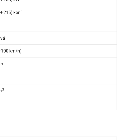
+ 215) koní
ová
0–100 km/h)
/h
3
m