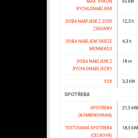
MAX. VÝKON
65 kW
RYCHLONABÍJENÍ
DOBA NABÍJENÍ Z 230V
12,3 h
ZÁSUVKY
DOBA NABÍJENÍ SKRZE
4,3 h
MENNEKES
DOBA NABÍJENÍ Z
18 m
RYCHLONABÍJEČKY
V2X
3,3 kW
SPOTŘEBA
SPOTŘEBA
21,5 kW
(KOMBINOVANÁ)
TESTOVANÁ SPOTŘEBA
18,5 kW
(CELKOVÁ)