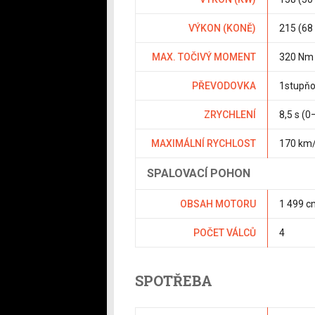
VÝKON (KONĚ)
215 (68 
MAX. TOČIVÝ MOMENT
320 Nm
PŘEVODOVKA
1stupň
ZRYCHLENÍ
8,5 s (
MAXIMÁLNÍ RYCHLOST
170 km
SPALOVACÍ POHON
OBSAH MOTORU
1 499 c
POČET VÁLCŮ
4
SPOTŘEBA