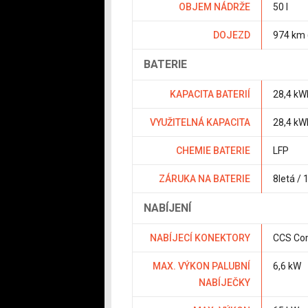
OBJEM NÁDRŽE
50 l
DOJEZD
974 km
BATERIE
KAPACITA BATERIÍ
28,4 kW
VYUŽITELNÁ KAPACITA
28,4 kW
CHEMIE BATERIE
LFP
ZÁRUKA NA BATERIE
8letá /
NABÍJENÍ
NABÍJECÍ KONEKTORY
CCS Co
MAX. VÝKON PALUBNÍ
6,6 kW
NABÍJEČKY