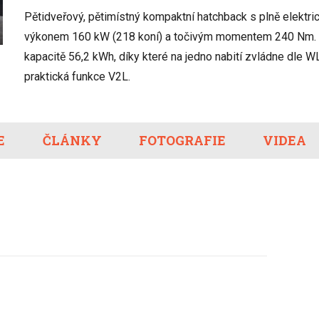
Eco-Rally
Autonomní řízen
Pětidveřový, pětimístný kompaktní hatchback s plně elektr
Ostatní
Carsharing
Systémy a tech
výkonem 160 kW (218 koní) a točivým momentem 240 Nm. Ele
s-Benz
Veřejná doprav
kapacitě 56,2 kWh, díky které na jedno nabití zvládne dle W
Nabíjení a nabíj
praktická funkce V2L.
stanice
Redakční článk
gen
Ostatní
E
ČLÁNKY
FOTOGRAFIE
VIDEA