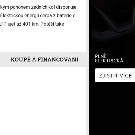
í
Zaostřeno na spotřebu
ickým pohonem zadních kol disponuje
fNews
nologie
Nabíjíme elektromobil
ktrickou energii čerpá z baterie o
a
Technologie v autech
LTP ujet až 401 km. Potěší také
ecí
Historie elektromobilů
y
KOUPĚ A FINANCOVÁNÍ