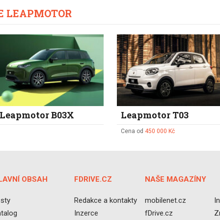
CE LEAPMOTOR
Leapmotor B03X
Leapmotor T03
Cena od
450 000 Kč
LAVNÍ OBSAH
FDRIVE.CZ
NAŠE MAGAZÍNY
sty
Redakce a kontakty
mobilenet.cz
I
talog
Inzerce
fDrive.cz
Z