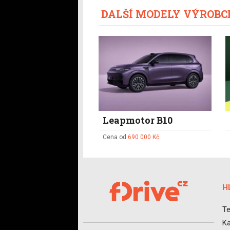
DALŠÍ MODELY VÝROB
Leapmotor B10
Cena od
690 000 Kč
H
Te
Ka