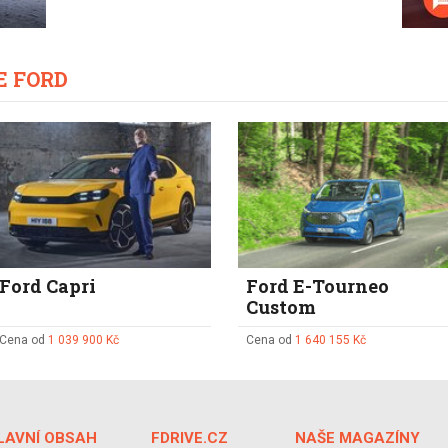
E FORD
Ford Capri
Ford E-Tourneo
Custom
Cena od
1 039 900 Kč
Cena od
1 640 155 Kč
LAVNÍ OBSAH
FDRIVE.CZ
NAŠE MAGAZÍNY