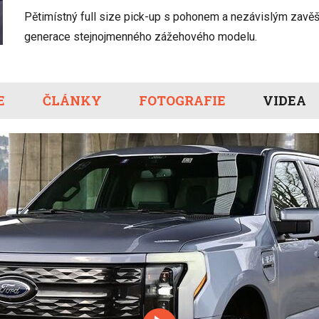
Eco-Rally
Autonomní řízen
Pětimístný full size pick-up s pohonem a nezávislým zavě
Ostatní
Carsharing
Systémy a tech
generace stejnojmenného zážehového modelu.
s-Benz
Veřejná doprav
Nabíjení a nabíj
stanice
E
ČLÁNKY
FOTOGRAFIE
Redakční článk
VIDEA
gen
Ostatní