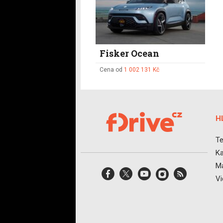
Fisker Ocean
Cena od
1 002 131 Kč
H
Te
Ka
Ma
V