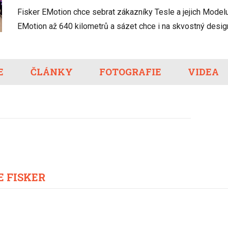
Eco-Rally
Autonomní řízen
Fisker EMotion chce sebrat zákazníky Tesle a jejich Modelu
Ostatní
Carsharing
Systémy a tech
EMotion až 640 kilometrů a sázet chce i na skvostný desig
s-Benz
Veřejná doprav
Nabíjení a nabíj
stanice
E
ČLÁNKY
FOTOGRAFIE
Redakční článk
VIDEA
gen
Ostatní
E FISKER