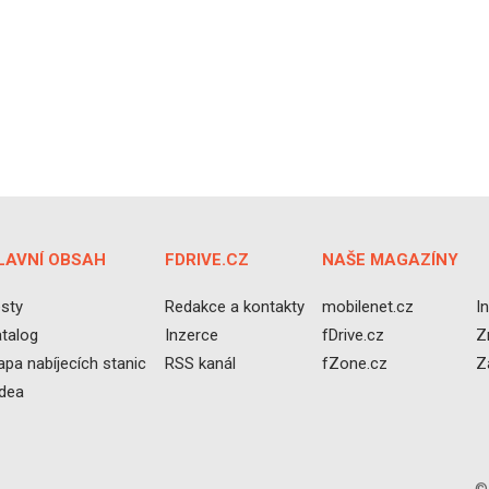
LAVNÍ OBSAH
FDRIVE.CZ
NAŠE MAGAZÍNY
sty
Redakce a kontakty
mobilenet.cz
I
talog
Inzerce
fDrive.cz
Z
pa nabíjecích stanic
RSS kanál
fZone.cz
Z
idea