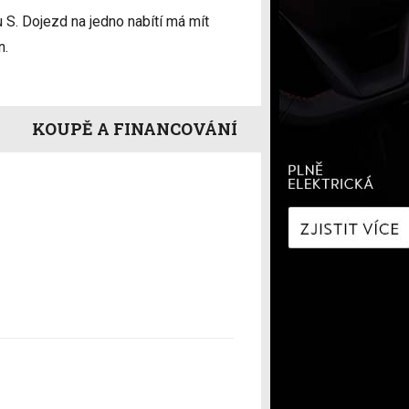
í
Zaostřeno na spotřebu
 S. Dojezd na jedno nabítí má mít
fNews
nologie
Nabíjíme elektromobil
n.
a
Technologie v autech
ecí
Historie elektromobilů
y
KOUPĚ A FINANCOVÁNÍ