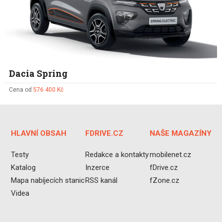
Dacia Spring
Cena od
576 400 Kč
HLAVNÍ OBSAH
FDRIVE.CZ
NAŠE MAGAZÍNY
Testy
Redakce a kontakty
mobilenet.cz
Katalog
Inzerce
fDrive.cz
Mapa nabíjecích stanic
RSS kanál
fZone.cz
Videa