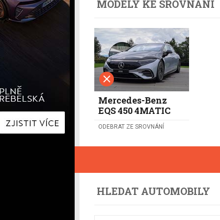
MODELY KE SROVNÁNÍ
Hyundai
Hyundai
Kia
Kia
Mercedes-Benz
Lexus
Peugeot
Mercede
Renault
Renault
Škoda
Škoda
Tesla
Toyota
Volkswagen
Volkswa
Ostatní
Volvo
Mercedes-Benz
Ostatní
EQS 450 4MATIC
ODEBRAT ZE SROVNÁNÍ
HLEDAT AUTOMOBILY