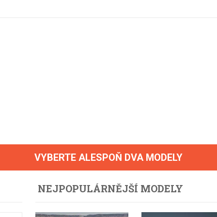
Eco-Rally
Autonomní řízen
Ostatní
Carsharing
Systémy a tech
s-Benz
Veřejná doprav
Nabíjení a nabíj
stanice
Redakční článk
gen
Ostatní
VYBERTE ALESPOŇ DVA MODELY
NEJPOPULÁRNĚJŠÍ MODELY