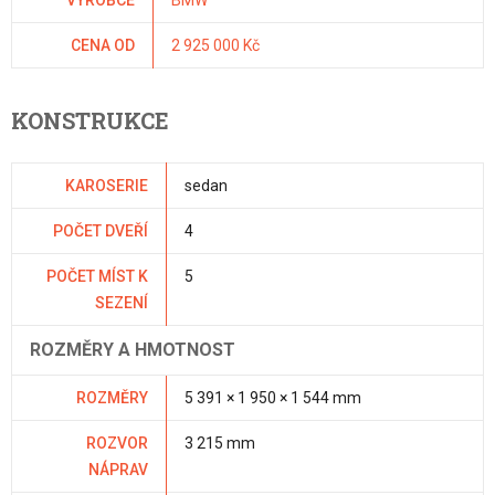
VÝROBCE
BMW
CENA OD
2 925 000 Kč
KONSTRUKCE
KAROSERIE
sedan
POČET DVEŘÍ
4
POČET MÍST K
5
SEZENÍ
ROZMĚRY A HMOTNOST
ROZMĚRY
5 391 × 1 950 × 1 544 mm
ROZVOR
3 215 mm
NÁPRAV