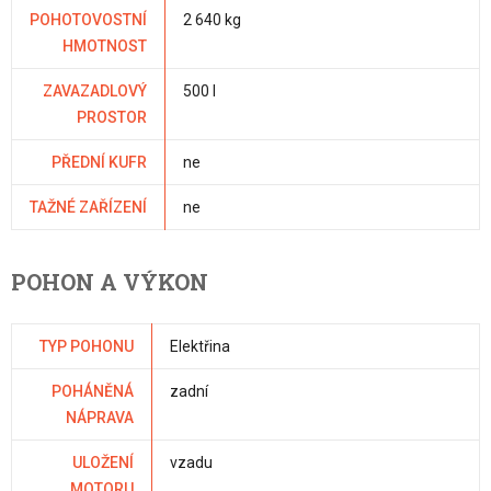
POHOTOVOSTNÍ
2 640 kg
HMOTNOST
ZAVAZADLOVÝ
500 l
PROSTOR
PŘEDNÍ KUFR
ne
TAŽNÉ ZAŘÍZENÍ
ne
POHON A VÝKON
TYP POHONU
Elektřina
POHÁNĚNÁ
zadní
NÁPRAVA
ULOŽENÍ
vzadu
MOTORU