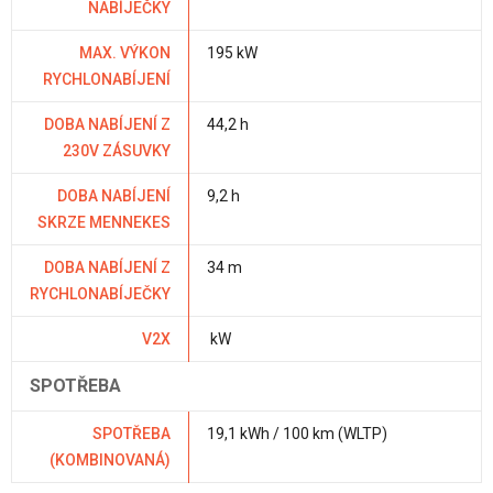
NABÍJEČKY
MAX. VÝKON
195 kW
RYCHLONABÍJENÍ
DOBA NABÍJENÍ Z
44,2 h
230V ZÁSUVKY
DOBA NABÍJENÍ
9,2 h
SKRZE MENNEKES
DOBA NABÍJENÍ Z
34 m
RYCHLONABÍJEČKY
V2X
kW
SPOTŘEBA
SPOTŘEBA
19,1 kWh / 100 km (WLTP)
(KOMBINOVANÁ)