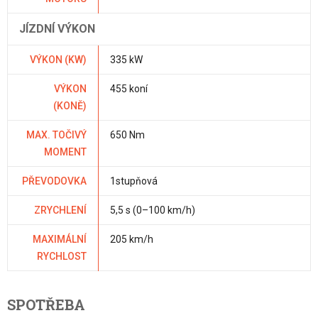
JÍZDNÍ VÝKON
VÝKON (KW)
335 kW
VÝKON
455 koní
(KONĚ)
MAX. TOČIVÝ
650 Nm
MOMENT
PŘEVODOVKA
1stupňová
ZRYCHLENÍ
5,5 s (0–100 km/h)
MAXIMÁLNÍ
205 km/h
RYCHLOST
SPOTŘEBA