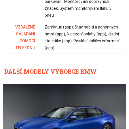
parkování, Monitorování dopravních
značek, Systém monitorování tlaku v
pneu
VZDÁLENÉ
Zamknutí (app), Stav nabití a pohonných
OVLÁDÁNÍ
hmot (app), Nalezení polohy (app), Jízdní
POMOCÍ
statistiky (app), Posílání dalších informací
TELEFONU
(app)
DALŠÍ MODELY VÝROBCE BMW