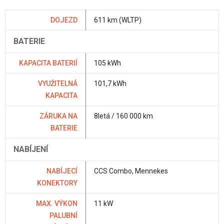
DOJEZD
611 km (WLTP)
BATERIE
KAPACITA BATERIÍ
105 kWh
VYUŽITELNÁ
101,7 kWh
KAPACITA
ZÁRUKA NA
8letá / 160 000 km
BATERIE
NABÍJENÍ
NABÍJECÍ
CCS Combo, Mennekes
KONEKTORY
MAX. VÝKON
11 kW
PALUBNÍ