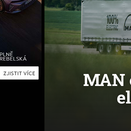
Hyundai
Hyundai
Kia
Kia
Mercedes-Benz
Lexus
Peugeot
Mercede
Renault
Renault
Škoda
Škoda
Tesla
Toyota
Volkswagen
Volkswa
Ostatní
Volvo
Ostatní
MAN e
e