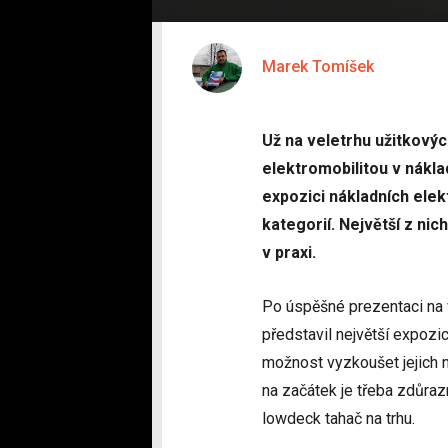
Marek Tomíšek
Už na veletrhu užitkový
elektromobilitou v nákla
expozici nákladních elek
kategorií. Největší z ni
v praxi.
Po úspěšné prezentaci na 
představil největší expozi
možnost vyzkoušet jejich n
na začátek je třeba zdůrazn
lowdeck tahač na trhu.