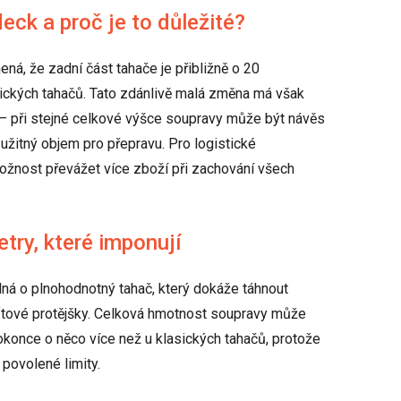
ck a proč je to důležité?
á, že zadní část tahače je přibližně o 20
sických tahačů. Tato zdánlivě malá změna má však
– při stejné celkové výšce soupravy může být návěs
 užitný objem pro přepravu. Pro logistické
žnost převážet více zboží při zachování všech
try, které imponují
ná o plnohodnotný tahač, který dokáže táhnout
aftové protějšky. Celková hmotnost soupravy může
okonce o něco více než u klasických tahačů, protože
 povolené limity.