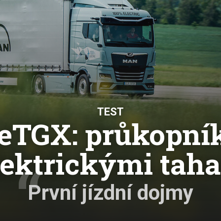
Eco-Rally
Autonomní řízen
Ostatní
Carsharing
Systémy a tech
s-Benz
Veřejná doprav
Nabíjení a nabíj
stanice
Redakční článk
gen
Ostatní
TEST
TGX: průkopní
lektrickými taha
První jízdní dojmy