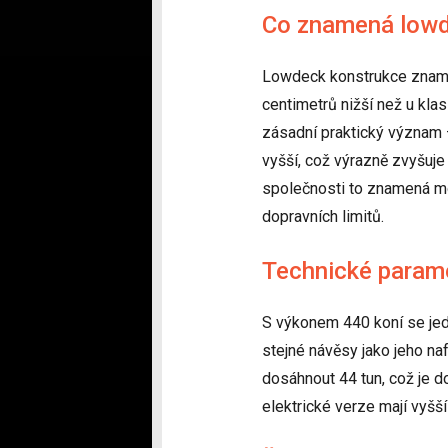
Co znamená lowde
Lowdeck konstrukce znamen
centimetrů nižší než u kla
zásadní praktický význam 
vyšší, což výrazně zvyšuje
společnosti to znamená mo
dopravních limitů.
Technické parame
S výkonem 440 koní se jed
stejné návěsy jako jeho n
dosáhnout 44 tun, což je d
elektrické verze mají vyšší