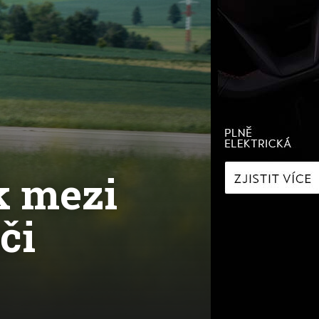
í
Zaostřeno na spotřebu
fNews
nologie
Nabíjíme elektromobil
a
Technologie v autech
ecí
Historie elektromobilů
y
k mezi
či