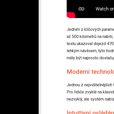
Jedním z klíčových paramet
až 500 kilometrů na nabití,
testu ukazoval dojezd 470 k
lehkým návěsem, tyto hodno
měly být naprosto dostačuj
Moderní technolo
Jednou z nejviditelnějších 
Pro řidiče zvyklé na klas
nezvyklý, ale systém nabízí
Intuitivní ovládá