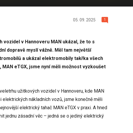
05. 09. 2025
1
ch vozidel v Hannoveru MAN ukázal, že to s
dní dopravě myslí vážně. Měl tam největší
tromobilů a ukázal elektromobily takřka všech
ch, MAN eTGX, jsme nyní měli možnost vyzkoušet
veletrhu užitkových vozidel v Hannoveru, kde MAN
ci elektrických nákladních vozů, jsme konečně měli
ejnovější elektrický tahač MAN eTGX v praxi. A hned
it jednu zásadní věc – jedná se o jediný elektrický