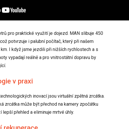
rů pro praktické využití je dojezd. MAN slibuje 450
 což potvrzuje i palubní počítač, který při našem
m. I když jsme jezdili při nižších rychlostech a s
ty vypadají reálně a pro vnitrostátní dopravu by
ící.
gie v praxi
technologických inovací jsou virtuální zpětná zrcátka.
ická zrcátka může být přechod na kamery zpočátku
 lepší přehled a eliminuje mrtvé úhly.
ní rekuperace