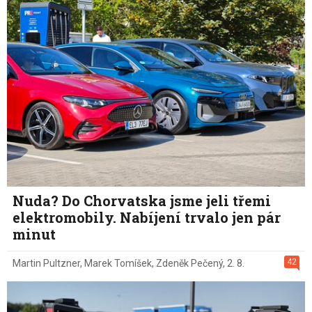
Nuda? Do Chorvatska jsme jeli třemi
elektromobily. Nabíjení trvalo jen pár
minut
42
Martin Pultzner
,
Marek Tomíšek
,
Zdeněk Pečený
,
2. 8.