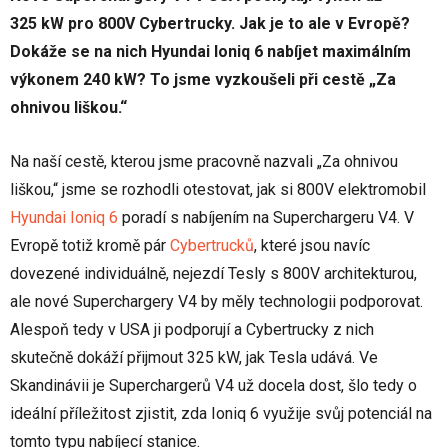
325 kW pro 800V Cybertrucky. Jak je to ale v Evropě?
Dokáže se na nich Hyundai Ioniq 6 nabíjet maximálním
výkonem 240 kW? To jsme vyzkoušeli při cestě „Za
ohnivou liškou.“
Na naší cestě, kterou jsme pracovně nazvali „Za ohnivou
liškou,“ jsme se rozhodli otestovat, jak si 800V elektromobil
Hyundai Ioniq 6
poradí s nabíjením na Superchargeru V4. V
Evropě totiž kromě pár
Cybertrucků
, které jsou navíc
dovezené individuálně, nejezdí Tesly s 800V architekturou,
ale nové Superchargery V4 by měly technologii podporovat.
Alespoň tedy v USA ji podporují a Cybertrucky z nich
skutečně dokáží přijmout 325 kW, jak Tesla udává. Ve
Skandinávii je Superchargerů V4 už docela dost, šlo tedy o
ideální příležitost zjistit, zda Ioniq 6 využije svůj potenciál na
tomto typu nabíjecí stanice.