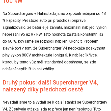
100 kW
Na Superchargeru v Halmstadu jsme započali nabíjení se 48
% kapacity. Přestože auto při předchozí přípravě
signalizovalo, že baterie je zahřátá, maximální nabíjecí výkon
nepřesáhl 95 až 97 kW. Tato hodnota zůstala konstantní až
do 60 %, kdy jsme se rozhodli nabíjení ukončit. Problém
zjevně tkví v tom, že Supercharger V4 nedokáže poskytnout
plný výkon 800V architektuře Ioniqu 6. K nabíjecí křivce,
kterou by tento vůz měl standardně dosáhnout, se zde
nabíjení nepřiblížilo ani zdálky.
Druhý pokus: další Supercharger V4,
nalezený díky předchozí cestě
Nevzdali jsme to a vydali se k další stanici se Superchargery
V4. Zůstávala otázka, zda to přece jen není teplotou. Tuto