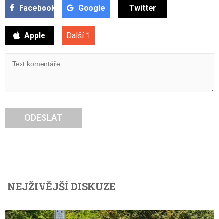
Facebook
Google
Twitter
Apple
Další
1
ODESLAT
NEJŽIVĚJŠÍ DISKUZE