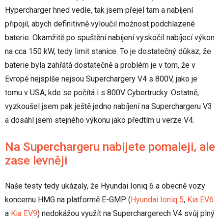
Hypercharger hned vedle, tak jsem přejel tam a nabíjení
připojil, abych definitivně vyloučil možnost podchlazené
baterie. Okamžitě po spuštění nabíjení vyskočil nabíjecí výkon
na cca 150 kW, tedy limit stanice. To je dostatečný důkaz, že
baterie byla zahřátá dostatečně a problém je v tom, že v
Evropě nejspíše nejsou Superchargery V4 s 800V, jako je
tomu v USA, kde se počítá i s 800V Cybertrucky. Ostatně,
vyzkoušel jsem pak ještě jedno nabíjení na Superchargeru V3
a dosáhl jsem stejného výkonu jako předtím u verze V4.
Na Superchargeru nabijete pomaleji, ale
zase levněji
Naše testy tedy ukázaly, že Hyundai Ioniq 6 a obecně vozy
koncernu HMG na platformě E-GMP (
Hyundai Ioniq 5
,
Kia EV6
a
Kia EV9
) nedokážou využít na Superchargerech V4 svůj plný