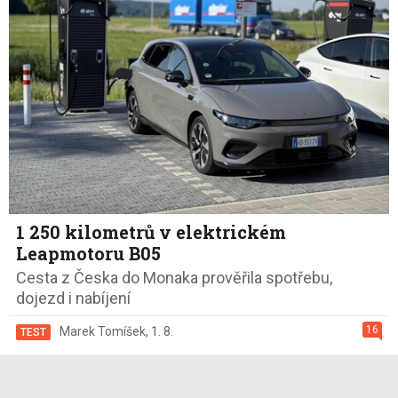
1 250 kilometrů v elektrickém
Leapmotoru B05
Cesta z Česka do Monaka prověřila spotřebu,
dojezd i nabíjení
16
Marek Tomíšek
,
1. 8.
TEST