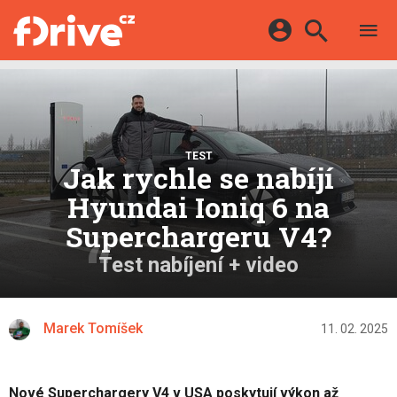
TESTY
ELEKTROMOBILY
Přihlášení a registrace pomocí:
HYBRIDY
KATALOG
E-MOTORSPORT
Facebook
Google
MAPA STANIC
OSTATNÍ
TEST
VIDEA
Jak rychle se nabíjí
Twitter
Apple
Microsoft
SERIÁLY
DALŠÍ
Hyundai Ioniq 6 na
Superchargeru V4?
Test nabíjení + video
Marek Tomíšek
11. 02. 2025
Nové Superchargery V4 v USA poskytují výkon až