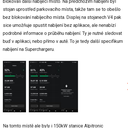
blokovali další nabíjecí místo. Na předchozím nabíjení byl
stojan uprostřed parkovacího místa, takže tam se to obešlo
bez blokování nabíjecího místa. Displej na stojanech V4 pak
sice umožňuje spustit nabíjení bez aplikace, ale nenabízí
podrobné informace o průběhu nabíjení. Ty je nutné sledovat
buď v aplikaci, nebo přímo v autě. To je tedy další specifikum
nabíjení na Superchargeru.
Na tomto místě ale byly i 150kW stanice Alpitronic