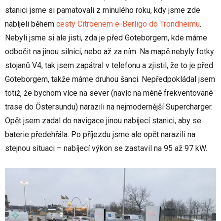
stanici jsme si pamatovali z minulého roku, kdy jsme zde
nabíjeli během
cesty Citroënem ë-Berligo do Trondheimu
.
Nebyli jsme si ale jisti, zda je před Göteborgem, kde máme
odbočit na jinou silnici, nebo až za ním. Na mapě nebyly fotky
stojanů V4, tak jsem zapátral v telefonu a zjistil, že to je před
Göteborgem, takže máme druhou šanci. Nepředpokládal jsem
totiž, že bychom více na sever (navíc na méně frekventované
trase do Östersundu) narazili na nejmodernější Supercharger.
Opět jsem zadal do navigace jinou nabíjecí stanici, aby se
baterie předehřála. Po příjezdu jsme ale opět narazili na
stejnou situaci – nabíjecí výkon se zastavil na 95 až 97 kW.