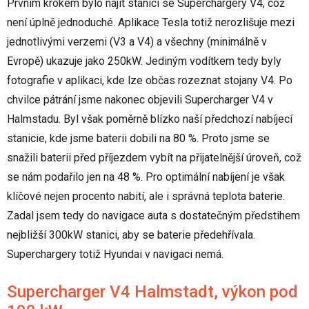
Prvním krokem bylo najít stanici se Superchargery V4, což
není úplně jednoduché. Aplikace Tesla totiž nerozlišuje mezi
jednotlivými verzemi (V3 a V4) a všechny (minimálně v
Evropě) ukazuje jako 250kW. Jediným vodítkem tedy byly
fotografie v aplikaci, kde lze občas rozeznat stojany V4. Po
chvilce pátrání jsme nakonec objevili Supercharger V4 v
Halmstadu. Byl však poměrně blízko naší předchozí nabíjecí
stanicie, kde jsme baterii dobili na 80 %. Proto jsme se
snažili baterii před příjezdem vybít na přijatelnější úroveň, což
se nám podařilo jen na 48 %. Pro optimální nabíjení je však
klíčové nejen procento nabití, ale i správná teplota baterie.
Zadal jsem tedy do navigace auta s dostatečným předstihem
nejbližší 300kW stanici, aby se baterie předehřívala.
Superchargery totiž Hyundai v navigaci nemá.
Supercharger V4 Halmstadt, výkon pod