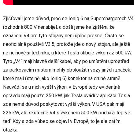
Zjišťovali jsme důvod, proč se Ioniq 6 na Superchargerech V4
rozhodně 800 V nenabíjel, a došli jsme ke zjištění, že
označení V4 pro tyto stojany není úplně přesné. Často se
neoficiálně používá V3.5, protože jde o nový stojan, ale ještě
ne nejnovější techniku, u které Tesla slibuje výkon až 500 kW.
Tyto „V4“ mají hlavně delší kabel, aby po umístění uprostřed
za parkovacím místem mohly obsloužit i vozy jiných značek,
které mají (stejně jako Ioniq 6) konektor na druhé straně.
Neuvádí se u nich vyšší výkon, v Evropě tedy evidentně
opravdu mají pouze 250 kW, jak Tesla uvádí v aplikaci. Tesla
zde nemá důvod poskytovat vyšší výkon. V USA pak mají
325 kW, ale skutečné V4 s výkonem 500 kW přichází teprve
teď. Kdy a zda vůbec se objeví v Evropě, to je ale zatím
otázka.