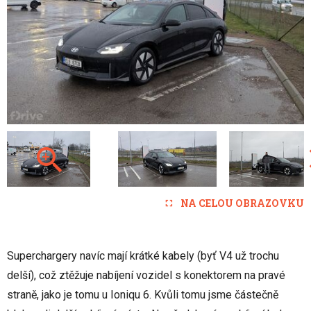
NA CELOU OBRAZOVKU
Superchargery navíc mají krátké kabely (byť V4 už trochu
delší), což ztěžuje nabíjení vozidel s konektorem na pravé
straně, jako je tomu u Ioniqu 6. Kvůli tomu jsme částečně