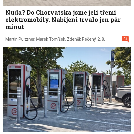
Nuda? Do Chorvatska jsme jeli třemi
elektromobily. Nabíjení trvalo jen pár
minut
42
Martin Pultzner
,
Marek Tomíšek
,
Zdeněk Pečený
,
2. 8.