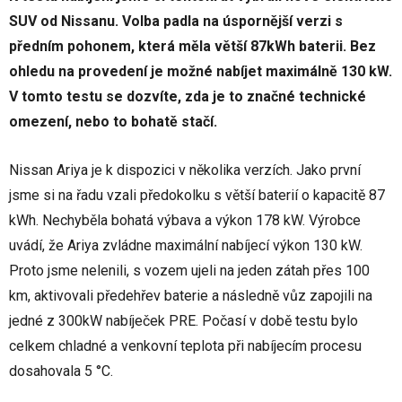
SUV od Nissanu. Volba padla na úspornější verzi s
předním pohonem, která měla větší 87kWh baterii. Bez
ohledu na provedení je možné nabíjet maximálně 130 kW.
V tomto testu se dozvíte, zda je to značné technické
omezení, nebo to bohatě stačí.
Nissan Ariya je k dispozici v několika verzích. Jako první
jsme si na řadu vzali předokolku s větší baterií o kapacitě 87
kWh. Nechyběla bohatá výbava a výkon 178 kW. Výrobce
uvádí, že Ariya zvládne maximální nabíjecí výkon 130 kW.
Proto jsme nelenili, s vozem ujeli na jeden zátah přes 100
km, aktivovali předehřev baterie a následně vůz zapojili na
jedné z 300kW nabíječek PRE. Počasí v době testu bylo
celkem chladné a venkovní teplota při nabíjecím procesu
dosahovala 5 °C.