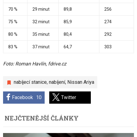
70 %
29 minut
89,8
256
75 %
32 minut
85,9
274
80 %
35 minut
80,4
292
83 %
37 minut
64,7
303
Foto: Roman Havlín, fdrive.cz
nabíjecí stanice
,
nabíjení
,
Nissan Ariya
Facebook
10
Twitter
NEJČTENĚJŠÍ ČLÁNKY