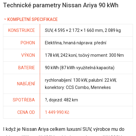
Technické parametry Nissan Ariya 90 kWh
KOMPLETNÍ SPECIFIKACE
KONSTRUKCE
SUV, 4 595 × 2 172 × 1 660 mm, 2 089 kg
POHON
Elektřina, hnaná náprava: přední
VÝKON
178 kW, 242 koní, točivý moment: 300 Nm
BATERIE
90 kWh (87 kWh využitelná kapacita)
rychlonabíjení: 130 kW, palubní: 22 kW,
NABÍJENÍ
konektory: CCS Combo, Mennekes
SPOTŘEBA
?, dojezd: 482 km
CENA OD
1 449 990 Kč
I když je Nissan Ariya celkem luxusní SUV, výrobce mu do