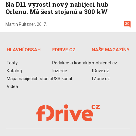
Na D11 vyrostl nový nabíjecí hub
Orlenu. Má šest stojanů a 300 kW
30
Martin Pultzner
,
26. 7.
HLAVNÍ OBSAH
FDRIVE.CZ
NAŠE MAGAZÍNY
Testy
Redakce a kontakty
mobilenet.cz
Katalog
Inzerce
fDrive.cz
Mapa nabíjecích stanic
RSS kanál
fZone.cz
Videa