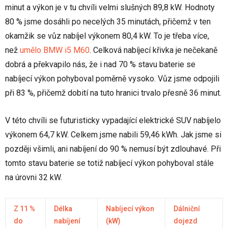
minut a výkon je v tu chvíli velmi slušných 89,8 kW. Hodnoty
80 % jsme dosáhli po necelých 35 minutách, přičemž v ten
okamžik se vůz nabíjel výkonem 80,4 kW. To je třeba více,
než
umělo BMW i5 M60
. Celková nabíjecí křivka je nečekaně
dobrá a překvapilo nás, že i nad 70 % stavu baterie se
nabíjecí výkon pohyboval poměrně vysoko. Vůz jsme odpojili
při 83 %, přičemž dobití na tuto hranici trvalo přesně 36 minut.
V této chvíli se futuristicky vypadající elektrické SUV nabíjelo
výkonem 64,7 kW. Celkem jsme nabili 59,46 kWh. Jak jsme si
později všimli, ani nabíjení do 90 % nemusí být zdlouhavé. Při
tomto stavu baterie se totiž nabíjecí výkon pohyboval stále
na úrovni 32 kW.
Z 11 %
Délka
Nabíjecí výkon
Dálniční
do
nabíjení
(kW)
dojezd