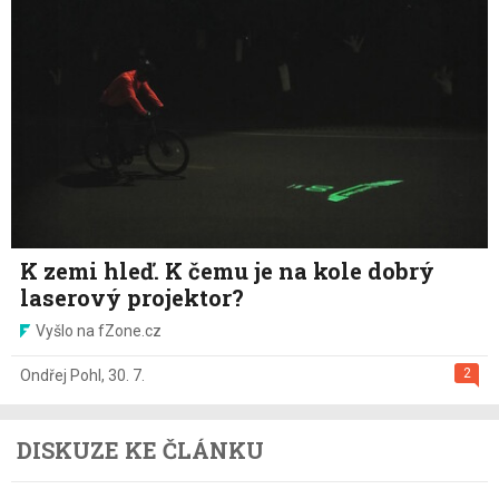
K zemi hleď. K čemu je na kole dobrý
laserový projektor?
Vyšlo na fZone.cz
2
Ondřej Pohl
,
30. 7.
DISKUZE KE ČLÁNKU