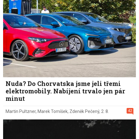
Nuda? Do Chorvatska jsme jeli třemi
elektromobily. Nabíjení trvalo jen pár
minut
42
Martin Pultzner
,
Marek Tomíšek
,
Zdeněk Pečený
,
2. 8.