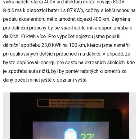
vínku nadělil starší 400V architekturu místo novější 800V.
Řidič má k dispozici baterii s 87 kWh, což by s lehčí nohou na
pedálu akcelerátoru mělo umožnit dojezd 400 km. Zejména
pro dálniční přesuny by se však hodilo mít alespoň zhruba o
dalších 10 kWh více. Pro výpočet dojezdu jsme použili
dálniční spotřebu 23,8 kWh na 100 km, kterou jsme naměřili
při opakovaných delších přesunech na dálnici. V případě, že
byste doplňovali energii pro cestu na okresních silnicích, kde
je spotřeba auta nižší, byl by poměr nabitých kilometrů za
daný počet minut ještě o poznání vyšší.