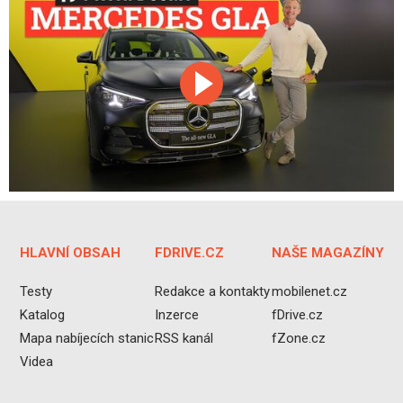
HLAVNÍ OBSAH
FDRIVE.CZ
NAŠE MAGAZÍNY
Testy
Redakce a kontakty
mobilenet.cz
Katalog
Inzerce
fDrive.cz
Mapa nabíjecích stanic
RSS kanál
fZone.cz
Videa