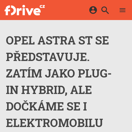
TESTY
ELEKTROMOBILY
Přihlášení a registrace pomocí:
HYBRIDY
KATALOG
OPEL ASTRA ST SE
E-MOTORSPORT
Facebook
Google
MAPA STANIC
OSTATNÍ
PŘEDSTAVUJE.
VIDEA
Twitter
Apple
Microsoft
SERIÁLY
DALŠÍ
ZATÍM JAKO PLUG-
IN HYBRID, ALE
DOČKÁME SE I
ELEKTROMOBILU