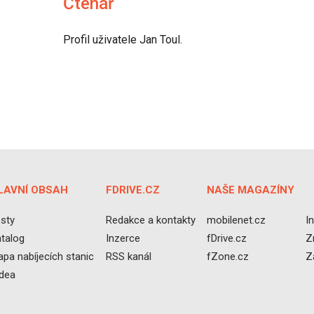
Čtenář
Eco-Rally
Autonomní řízen
Ostatní
Carsharing
Systémy a tech
Profil uživatele Jan Toul.
s-Benz
Veřejná doprav
Nabíjení a nabíj
stanice
Redakční článk
gen
Ostatní
LAVNÍ OBSAH
FDRIVE.CZ
NAŠE MAGAZÍNY
sty
Redakce a kontakty
mobilenet.cz
I
talog
Inzerce
fDrive.cz
Z
pa nabíjecích stanic
RSS kanál
fZone.cz
Z
idea