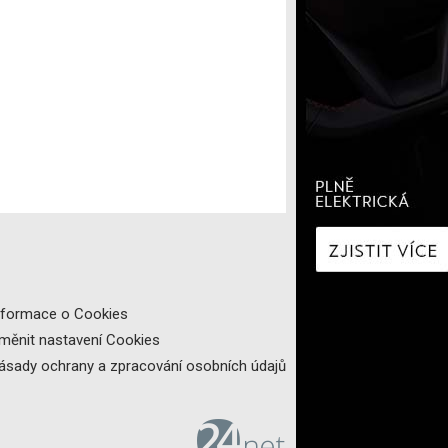
í
Zaostřeno na spotřebu
fNews
nologie
Nabíjíme elektromobil
a
Technologie v autech
ecí
Historie elektromobilů
y
nformace o Cookies
měnit nastavení Cookies
ásady ochrany a zpracování osobních údajů