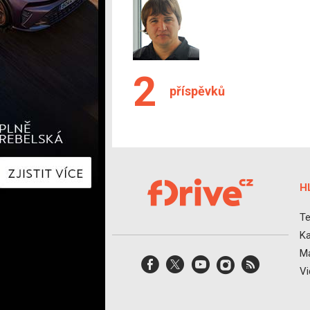
Hyundai
Hyundai
Kia
Kia
Mercedes-Benz
Lexus
Peugeot
Mercede
Renault
Renault
2
Škoda
Škoda
příspěvků
Tesla
Toyota
Volkswagen
Volkswa
Ostatní
Volvo
Ostatní
H
Te
Ka
Ma
V