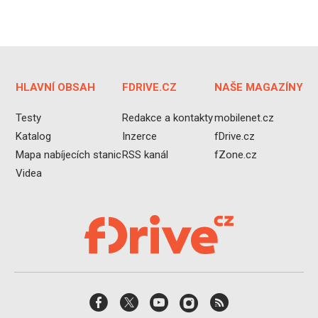
HLAVNÍ OBSAH
FDRIVE.CZ
NAŠE MAGAZÍNY
Testy
Redakce a kontakty
mobilenet.cz
Katalog
Inzerce
fDrive.cz
Mapa nabíjecích stanic
RSS kanál
fZone.cz
Videa