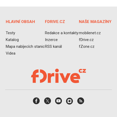
HLAVNÍ OBSAH
FDRIVE.CZ
NAŠE MAGAZÍNY
Testy
Redakce a kontakty
mobilenet.cz
Katalog
Inzerce
fDrive.cz
Mapa nabíjecích stanic
RSS kanál
fZone.cz
Videa