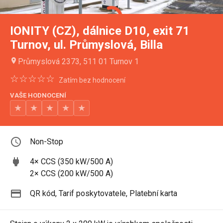
IONITY (CZ), dálnice D10, exit 71
Turnov, ul. Průmyslová, Billa
Průmyslová 2373, 511 01 Turnov 1
☆☆☆☆☆
Zatím bez hodnocení
VAŠE HODNOCENÍ
★
★
★
★
★
Non-Stop
4
×
CCS
(350 kW/500 A)
2
×
CCS
(200 kW/500 A)
QR kód
,
Tarif poskytovatele
,
Platební karta