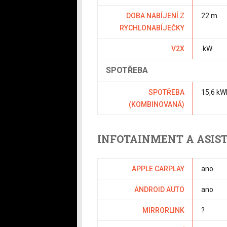
DOBA NABÍJENÍ Z
22 m
RYCHLONABÍJEČKY
V2X
kW
SPOTŘEBA
SPOTŘEBA
15,6 kW
(KOMBINOVANÁ)
INFOTAINMENT A ASIS
APPLE CARPLAY
ano
ANDROID AUTO
ano
MIRRORLINK
?