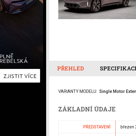
Hyundai
Hyundai
Kia
Kia
Mercedes-Benz
Lexus
Peugeot
Mercede
Renault
Renault
Škoda
Škoda
Tesla
Toyota
Volkswagen
Volkswa
Ostatní
Volvo
Ostatní
PŘEHLED
SPECIFIKAC
VARIANTY MODELU:
Single Motor Ext
ZÁKLADNÍ ÚDAJE
PŘEDSTAVENÍ
březen 