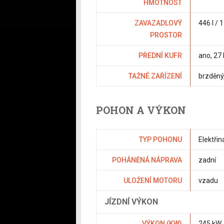
HMOTNOST
ZAVAZADLOVÝ
446 l / 1
PROSTOR
PŘEDNÍ KUFR
ano
, 27 
TAŽNÉ ZAŘÍZENÍ
brzděný
POHON A VÝKON
TYP POHONU
Elektřin
POHÁNĚNÁ NÁPRAVA
zadní
ULOŽENÍ MOTORU
vzadu
JÍZDNÍ VÝKON
VÝKON (KW)
245 kW