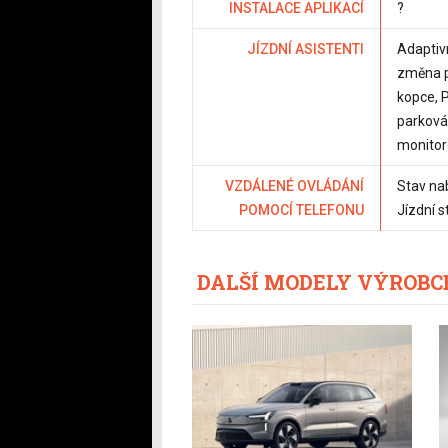
INSTALACE APLIKACÍ
?
JÍZDNÍ ASISTENTI
Adaptiv
změna p
kopce, 
parková
monitor
VZDÁLENÉ OVLÁDÁNÍ
Stav na
POMOCÍ TELEFONU
Jízdní s
DALŠÍ MODELY VÝROBC