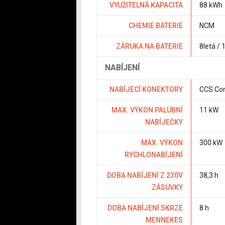
VYUŽITELNÁ KAPACITA
88 kWh
CHEMIE BATERIE
NCM
ZÁRUKA NA BATERIE
8letá /
NABÍJENÍ
NABÍJECÍ KONEKTORY
CCS Co
MAX. VÝKON PALUBNÍ
11 kW
NABÍJEČKY
MAX. VÝKON
300 kW
RYCHLONABÍJENÍ
DOBA NABÍJENÍ Z 230V
38,3 h
ZÁSUVKY
DOBA NABÍJENÍ SKRZE
8 h
MENNEKES