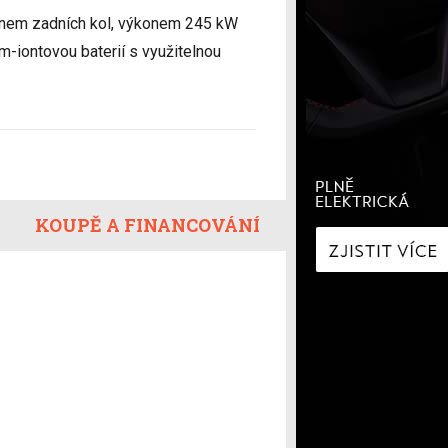
í
Zaostřeno na spotřebu
honem zadních kol, výkonem 245 kW
fNews
nologie
Nabíjíme elektromobil
-iontovou baterií s využitelnou
a
Technologie v autech
ecí
Historie elektromobilů
y
KOUPĚ A FINANCOVÁNÍ