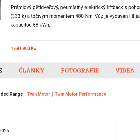
Eco-Rally
Autonomní řízen
Prémiový pětidveřový, pětimístný elektrický liftback s po
Ostatní
Carsharing
Systémy a tech
(333 k) a točivým momentem 480 Nm. Vůz je vybaven lithium
s-Benz
Veřejná doprav
kapacitou 88 kWh.
Nabíjení a nabíj
stanice
Redakční článk
1 681 900 Kč
gen
Ostatní
E
ČLÁNKY
FOTOGRAFIE
VIDEA
ended Range
Twin Motor
Twin Motor Performance
2025