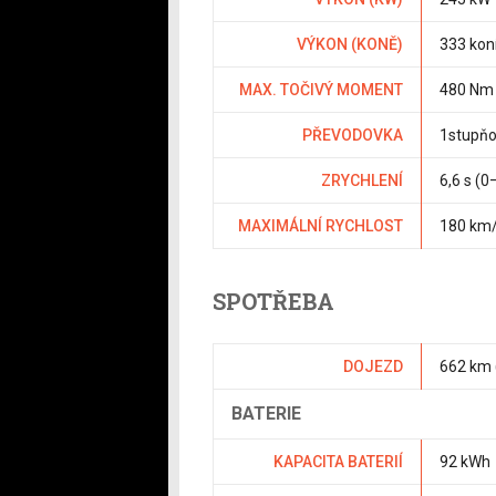
VÝKON (KONĚ)
333 kon
MAX. TOČIVÝ MOMENT
480 Nm
PŘEVODOVKA
1stupň
ZRYCHLENÍ
6,6 s (
MAXIMÁLNÍ RYCHLOST
180 km
SPOTŘEBA
DOJEZD
662 km
BATERIE
KAPACITA BATERIÍ
92 kWh