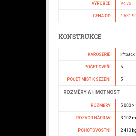
VÝROBCE
Volvo
CENA OD
1 681 9
KONSTRUKCE
KAROSERIE
liftback
POČET DVEŘÍ
5
POČET MÍST K SEZENÍ
5
ROZMĚRY A HMOTNOST
ROZMĚRY
5 000 ×
ROZVOR NÁPRAV
3 102 
POHOTOVOSTNÍ
2 410 k