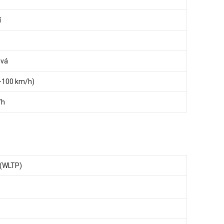
í
ová
0–100 km/h)
/h
 (WLTP)