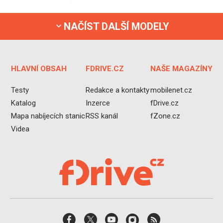
NAČÍST DALŠÍ MODELY
HLAVNÍ OBSAH
FDRIVE.CZ
NAŠE MAGAZÍNY
Testy
Redakce a kontakty
mobilenet.cz
Katalog
Inzerce
fDrive.cz
Mapa nabíjecích stanic
RSS kanál
fZone.cz
Videa