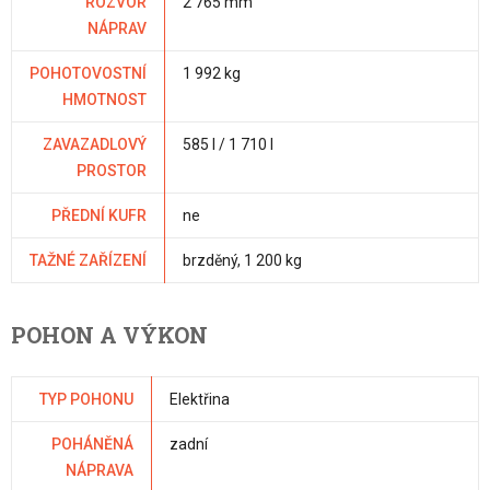
ROZVOR
2 765 mm
NÁPRAV
POHOTOVOSTNÍ
1 992 kg
HMOTNOST
ZAVAZADLOVÝ
585 l / 1 710 l
PROSTOR
PŘEDNÍ KUFR
ne
TAŽNÉ ZAŘÍZENÍ
brzděný, 1 200 kg
POHON A VÝKON
TYP POHONU
Elektřina
POHÁNĚNÁ
zadní
NÁPRAVA