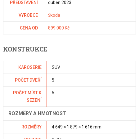
PŘEDSTAVENÍ
duben 2023
VÝROBCE
Škoda
CENA OD
899 000 Kč
KONSTRUKCE
KAROSERIE
SUV
POČET DVEŘÍ
5
POČET MÍST K
5
SEZENÍ
ROZMĚRY A HMOTNOST
ROZMĚRY
4 649 × 1 879 × 1 616 mm