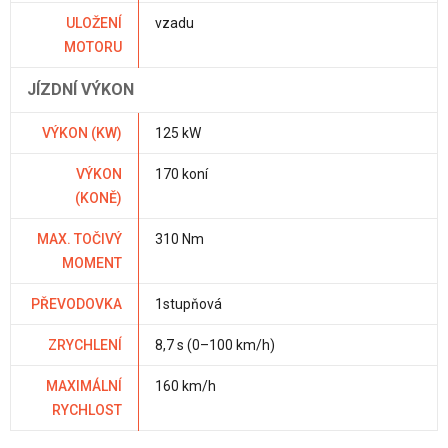
ULOŽENÍ
vzadu
MOTORU
JÍZDNÍ VÝKON
VÝKON (KW)
125 kW
VÝKON
170 koní
(KONĚ)
MAX. TOČIVÝ
310 Nm
MOMENT
PŘEVODOVKA
1stupňová
ZRYCHLENÍ
8,7 s (0–100 km/h)
MAXIMÁLNÍ
160 km/h
RYCHLOST