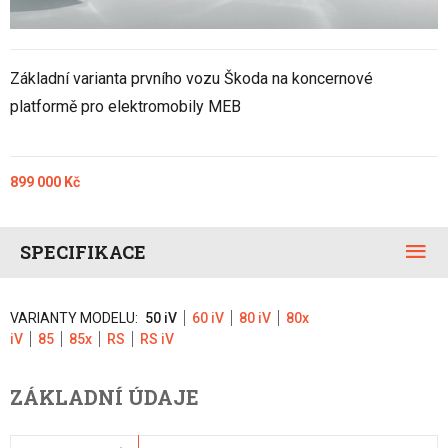
Základní varianta prvního vozu Škoda na koncernové
platformě pro elektromobily MEB
899 000 Kč
SPECIFIKACE
VARIANTY MODELU:
50 iV
60 iV
80 iV
80x
iV
85
85x
RS
RS iV
ZÁKLADNÍ ÚDAJE