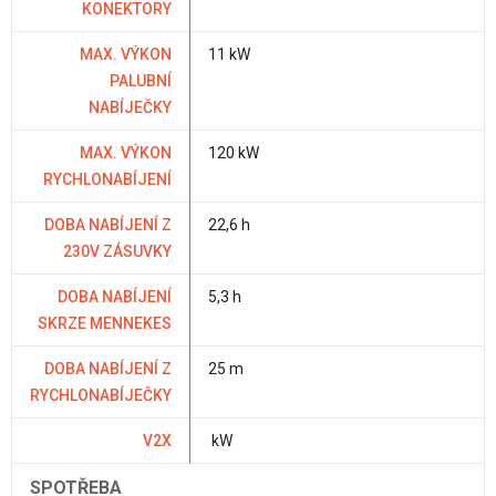
KONEKTORY
MAX. VÝKON
11 kW
PALUBNÍ
NABÍJEČKY
MAX. VÝKON
120 kW
RYCHLONABÍJENÍ
DOBA NABÍJENÍ Z
22,6 h
230V ZÁSUVKY
DOBA NABÍJENÍ
5,3 h
SKRZE MENNEKES
DOBA NABÍJENÍ Z
25 m
RYCHLONABÍJEČKY
V2X
kW
SPOTŘEBA