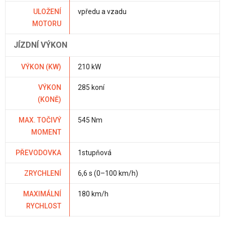
ULOŽENÍ
vpředu a vzadu
MOTORU
JÍZDNÍ VÝKON
VÝKON (KW)
210 kW
VÝKON
285 koní
(KONĚ)
MAX. TOČIVÝ
545 Nm
MOMENT
PŘEVODOVKA
1stupňová
ZRYCHLENÍ
6,6 s (0–100 km/h)
MAXIMÁLNÍ
180 km/h
RYCHLOST