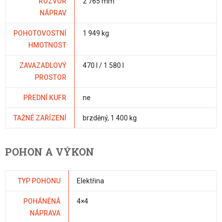
ROZVOR
2 765 mm
NÁPRAV
POHOTOVOSTNÍ
1 949 kg
HMOTNOST
ZAVAZADLOVÝ
470 l / 1 580 l
PROSTOR
PŘEDNÍ KUFR
ne
TAŽNÉ ZAŘÍZENÍ
brzděný, 1 400 kg
POHON A VÝKON
TYP POHONU
Elektřina
POHÁNĚNÁ
4×4
NÁPRAVA