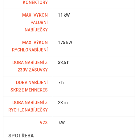
KONEKTORY
MAX. VÝKON
11 kW
PALUBNÍ
NABÍJEČKY
MAX. VÝKON
175 kW
RYCHLONABÍJENÍ
DOBA NABÍJENÍ Z
33,5 h
230V ZÁSUVKY
DOBA NABÍJENÍ
7 h
SKRZE MENNEKES
DOBA NABÍJENÍ Z
28 m
RYCHLONABÍJEČKY
V2X
kW
SPOTŘEBA