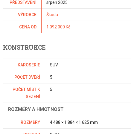
PŘEDSTAVENÍ
srpen 2025
VÝROBCE
Škoda
CENA OD
1 092 000 Kč
KONSTRUKCE
KAROSERIE
SUV
POČET DVEŘÍ
5
POČET MÍST K
5
SEZENÍ
ROZMĚRY A HMOTNOST
ROZMĚRY
4 488 × 1 884 × 1 625 mm