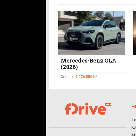
Mercedes-Benz GLA
(2026)
Cena od
1 276 550 Kč
H
Te
Ka
Ma