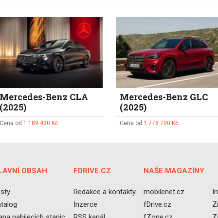
Mercedes-Benz CLA
Mercedes-Benz GLC
(2025)
(2025)
Cena od
1 189 430 Kč
Cena od
1 778 700 Kč
LAVNÍ OBSAH
FDRIVE.CZ
NAŠE MAGAZÍNY
sty
Redakce a kontakty
mobilenet.cz
I
talog
Inzerce
fDrive.cz
Z
pa nabíjecích stanic
RSS kanál
fZone.cz
Z