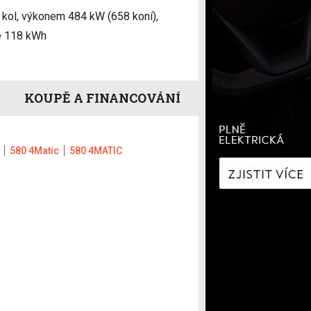
í
Zaostřeno na spotřebu
kol, výkonem 484 kW (658 koní),
fNews
nologie
Nabíjíme elektromobil
e 118 kWh
a
Technologie v autech
ecí
Historie elektromobilů
y
KOUPĚ A FINANCOVÁNÍ
580 4Matic
580 4MATIC