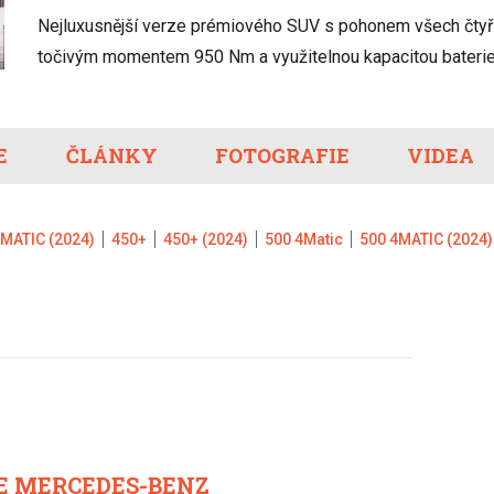
Eco-Rally
Autonomní řízen
Nejluxusnější verze prémiového SUV s pohonem všech čtyř 
Ostatní
Carsharing
Systémy a tech
točivým momentem 950 Nm a využitelnou kapacitou bateri
s-Benz
Veřejná doprav
Nabíjení a nabíj
stanice
E
ČLÁNKY
FOTOGRAFIE
Redakční článk
VIDEA
gen
Ostatní
4MATIC (2024)
450+
450+ (2024)
500 4Matic
500 4MATIC (2024)
E MERCEDES-BENZ