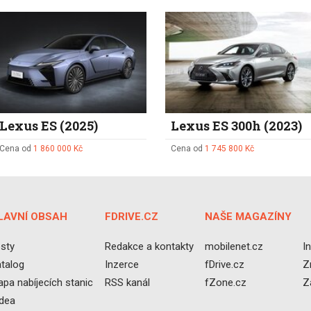
Lexus ES (2025)
Lexus ES 300h (2023)
Cena od
1 860 000 Kč
Cena od
1 745 800 Kč
LAVNÍ OBSAH
FDRIVE.CZ
NAŠE MAGAZÍNY
sty
Redakce a kontakty
mobilenet.cz
I
talog
Inzerce
fDrive.cz
Z
pa nabíjecích stanic
RSS kanál
fZone.cz
Z
idea