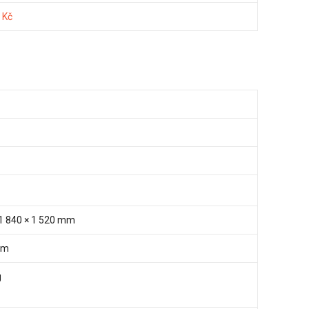
 Kč
 1 840 × 1 520 mm
mm
g