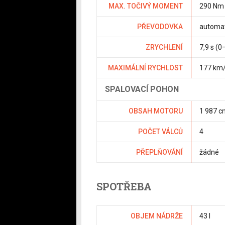
MAX. TOČIVÝ MOMENT
290 Nm
PŘEVODOVKA
automat
ZRYCHLENÍ
7,9 s (
MAXIMÁLNÍ RYCHLOST
177 km
SPALOVACÍ POHON
OBSAH MOTORU
1 987 c
POČET VÁLCŮ
4
PŘEPLŇOVÁNÍ
žádné
SPOTŘEBA
OBJEM NÁDRŽE
43 l