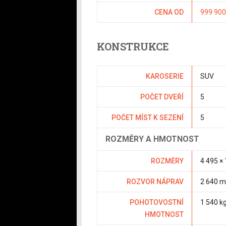
CENA OD
999 900
KONSTRUKCE
KAROSERIE
SUV
POČET DVEŘÍ
5
POČET MÍST K SEZENÍ
5
ROZMĚRY A HMOTNOST
ROZMĚRY
4 495 ×
ROZVOR NÁPRAV
2 640 
POHOTOVOSTNÍ
1 540 k
HMOTNOST