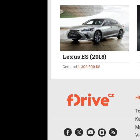
Lexus ES (2018)
Cena od
1 300 000 Kč
H
Te
Ka
Ma
V