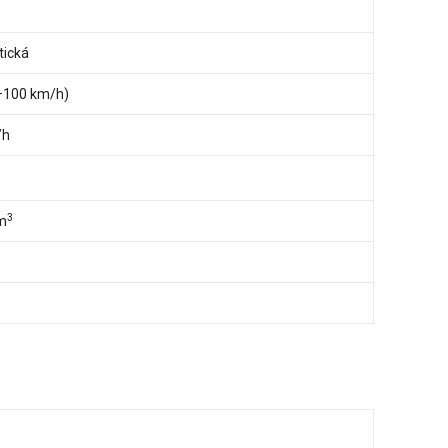
ická
0–100 km/h)
/h
3
m