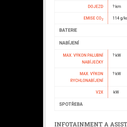
DOJEZD
? km
EMISE CO
114 g/
2
BATERIE
NABÍJENÍ
MAX. VÝKON PALUBNÍ
? kW
NABÍJEČKY
MAX. VÝKON
? kW
RYCHLONABÍJENÍ
V2X
kW
SPOTŘEBA
INFOTAINMENT A ASIS