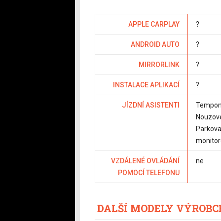
APPLE CARPLAY
?
ANDROID AUTO
?
MIRRORLINK
?
INSTALACE APLIKACÍ
?
JÍZDNÍ ASISTENTI
Tempoma
Nouzové
Parkova
monitor
VZDÁLENÉ OVLÁDÁNÍ
ne
POMOCÍ TELEFONU
DALŠÍ MODELY VÝROBC