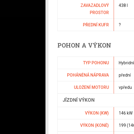
ZAVAZADLOVÝ
438 l
PROSTOR
PŘEDNÍ KUFR
?
POHON A VÝKON
TYP POHONU
Hybridní
POHÁNĚNÁ NÁPRAVA
přední
ULOŽENÍ MOTORU
vpředu
JÍZDNÍ VÝKON
VÝKON (KW)
146 kW
VÝKON (KONĚ)
199 (14