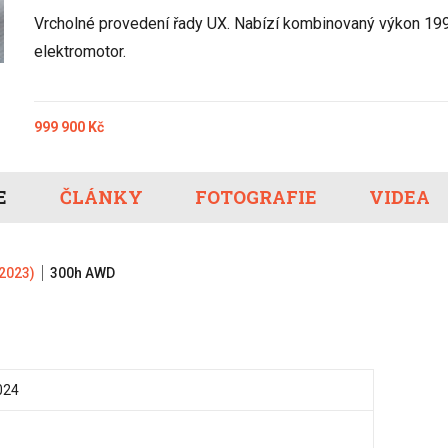
Eco-Rally
Autonomní řízen
Vrcholné provedení řady UX. Nabízí kombinovaný výkon 199 k
Ostatní
Carsharing
Systémy a tech
elektromotor.
s-Benz
Veřejná doprav
Nabíjení a nabíj
stanice
999 900 Kč
Redakční článk
gen
Ostatní
E
ČLÁNKY
FOTOGRAFIE
VIDEA
2023)
300h AWD
024