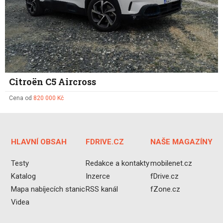
Citroën C5 Aircross
Cena od
820 000 Kč
HLAVNÍ OBSAH
FDRIVE.CZ
NAŠE MAGAZÍNY
Testy
Redakce a kontakty
mobilenet.cz
Katalog
Inzerce
fDrive.cz
Mapa nabíjecích stanic
RSS kanál
fZone.cz
Videa