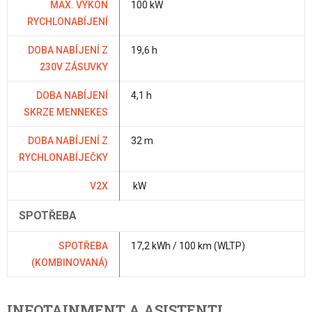
MAX. VÝKON
100 kW
RYCHLONABÍJENÍ
DOBA NABÍJENÍ Z
19,6 h
230V ZÁSUVKY
DOBA NABÍJENÍ
4,1 h
SKRZE MENNEKES
DOBA NABÍJENÍ Z
32 m
RYCHLONABÍJEČKY
V2X
kW
SPOTŘEBA
SPOTŘEBA
17,2 kWh / 100 km (WLTP)
(KOMBINOVANÁ)
INFOTAINMENT A ASISTENTI