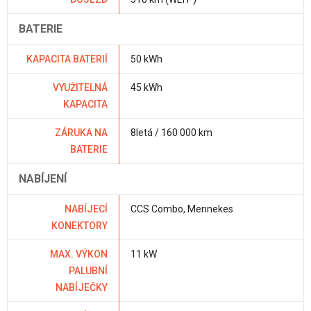
BATERIE
KAPACITA BATERIÍ
50 kWh
VYUŽITELNÁ
45 kWh
KAPACITA
ZÁRUKA NA
8letá / 160 000 km
BATERIE
NABÍJENÍ
NABÍJECÍ
CCS Combo, Mennekes
KONEKTORY
MAX. VÝKON
11 kW
PALUBNÍ
NABÍJEČKY