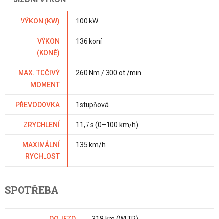
VÝKON (KW)
100 kW
VÝKON
136 koní
(KONĚ)
MAX. TOČIVÝ
260 Nm / 300 ot./min
MOMENT
PŘEVODOVKA
1stupňová
ZRYCHLENÍ
11,7 s (0–100 km/h)
MAXIMÁLNÍ
135 km/h
RYCHLOST
SPOTŘEBA
DOJEZD
318 km (WLTP)