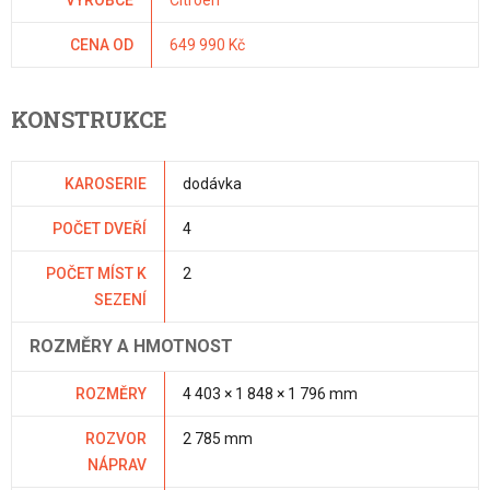
VÝROBCE
Citroën
CENA OD
649 990 Kč
KONSTRUKCE
KAROSERIE
dodávka
POČET DVEŘÍ
4
POČET MÍST K
2
SEZENÍ
ROZMĚRY A HMOTNOST
ROZMĚRY
4 403 × 1 848 × 1 796 mm
ROZVOR
2 785 mm
NÁPRAV