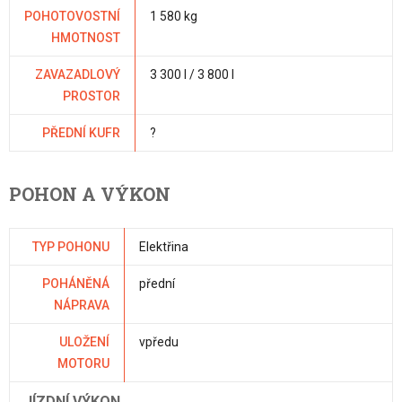
POHOTOVOSTNÍ
1 580 kg
HMOTNOST
ZAVAZADLOVÝ
3 300 l / 3 800 l
PROSTOR
PŘEDNÍ KUFR
?
POHON A VÝKON
TYP POHONU
Elektřina
POHÁNĚNÁ
přední
NÁPRAVA
ULOŽENÍ
vpředu
MOTORU
JÍZDNÍ VÝKON