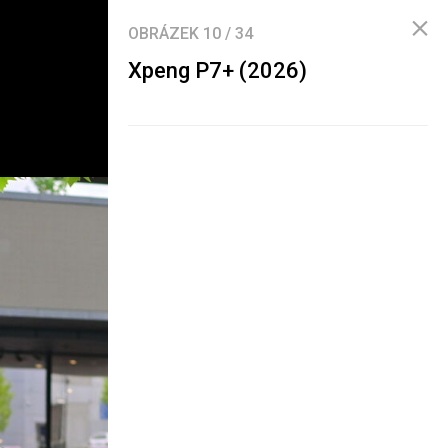
OBRÁZEK
10
/
34
Xpeng P7+ (2026)