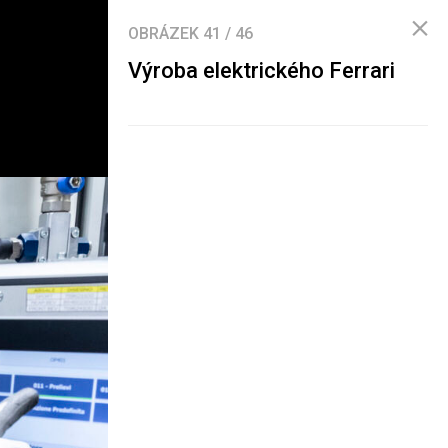
OBRÁZEK
41
/
46
Výroba elektrického Ferrari