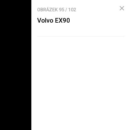
OBRÁZEK
95
/
102
Volvo EX90