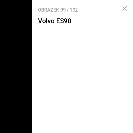
OBRÁZEK
99
/
102
Volvo ES90