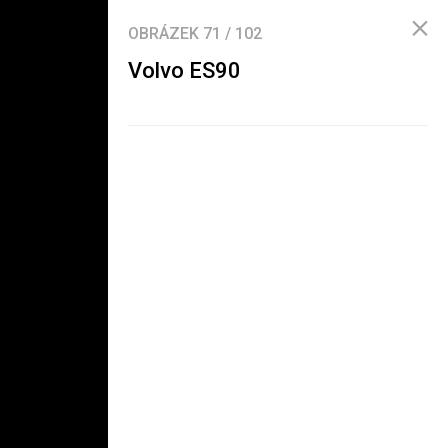
OBRÁZEK
71
/
102
Volvo ES90