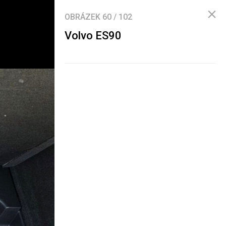
OBRÁZEK
60
/
102
Volvo ES90